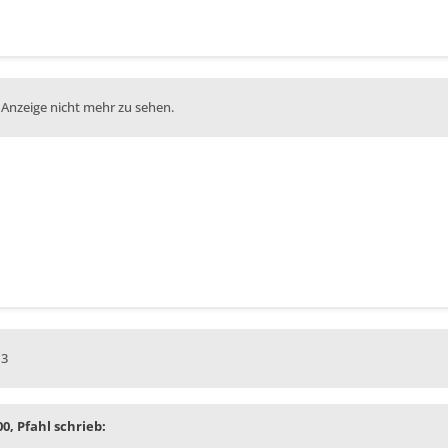
 Anzeige nicht mehr zu sehen.
13
00, Pfahl schrieb: