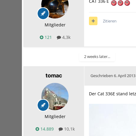
CAT 336 E
Zitieren
Mitglieder
121
4,3k
2 weeks later...
tomac
Geschrieben
6. April 2013
Der Cat 336E stand le
Mitglieder
14.889
10,1k