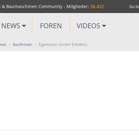
u & Baumaschinen Community - Mitglieder:
38.432
Du bi
NEWS
FOREN
VIDEOS
News
Baufirmen
Egermann GmbH Erkelenz