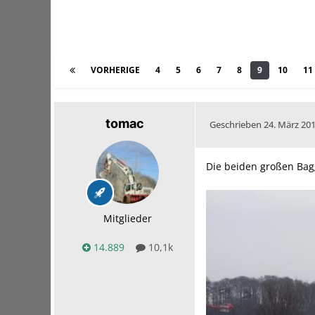
VORHERIGE
4
5
6
7
8
9
10
11
tomac
Geschrieben
24. März 20
Die beiden großen Bag
Mitglieder
14.889
10,1k