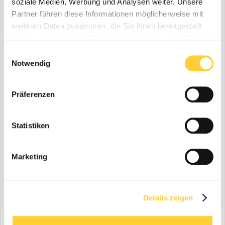
soziale Medien, Werbung und Analysen weiter. Unsere
....
Partner führen diese Informationen möglicherweise mit
weiteren Daten zusammen, die Sie ihnen bereitgestellt
haben oder die sie im Rahmen Ihrer Nutzung der Dienste
gesammelt haben.
Einwilligungsauswahl
Notwendig
Präferenzen
Statistiken
Marketing
Zitieren
Details zeigen
2 weeks later...