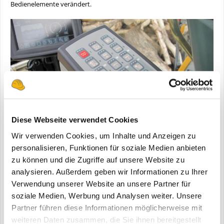
Bedienelemente verändert.
Diese Webseite verwendet Cookies
Wir verwenden Cookies, um Inhalte und Anzeigen zu
personalisieren, Funktionen für soziale Medien anbieten
zu können und die Zugriffe auf unsere Website zu
analysieren. Außerdem geben wir Informationen zu Ihrer
Verwendung unserer Website an unsere Partner für
soziale Medien, Werbung und Analysen weiter. Unsere
Die Zündung wird ganz normal per Schlüssel aktiviert und
zum starten und abstellen des Motors gibt es den kleinen
Partner führen diese Informationen möglicherweise mit
Knopf
weiteren Daten zusammen, die Sie ihnen bereitgestellt