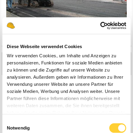
Zitieren
Diese Webseite verwendet Cookies
Wir verwenden Cookies, um Inhalte und Anzeigen zu
McOtti
5
personalisieren, Funktionen für soziale Medien anbieten
Geschrieben
27. Dezember 2004
zu können und die Zugriffe auf unsere Website zu
analysieren. Außerdem geben wir Informationen zu Ihrer
Bild4
Verwendung unserer Website an unsere Partner für
soziale Medien, Werbung und Analysen weiter. Unsere
Partner führen diese Informationen möglicherweise mit
weiteren Daten zusammen, die Sie ihnen bereitgestellt
haben oder die sie im Rahmen Ihrer Nutzung der Dienste
gesammelt haben.
Einwilligungsauswahl
Notwendig