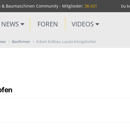
u & Baumaschinen Community - Mitglieder:
38.431
Du bi
NEWS
FOREN
VIDEOS
News
Baufirmen
Eckert Erdbau, Lauda-Königshofen
ofen