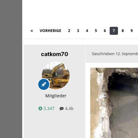
VORHERIGE
2
3
4
5
6
7
8
9
catkom70
Geschrieben
12. Septemb
Mitglieder
3.347
4,4k