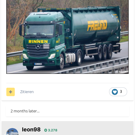
Zitieren
3
2 months later...
leon98
3.278