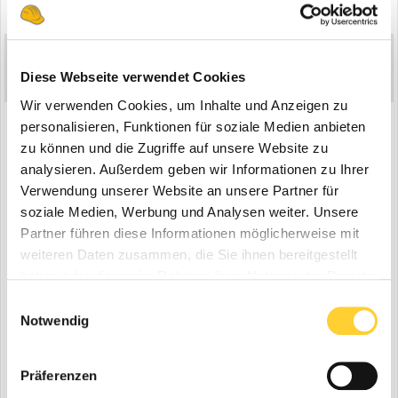
3 weeks later...
HBA
16.920
Diese Webseite verwendet Cookies
Geschrieben
21. September 2021
Wir verwenden Cookies, um Inhalte und Anzeigen zu
Mercedes Actros 5 1853 Gigaspace mit Kempf Auflieger der Firma
personalisieren, Funktionen für soziale Medien anbieten
Hilker Transporte:
zu können und die Zugriffe auf unsere Website zu
analysieren. Außerdem geben wir Informationen zu Ihrer
Verwendung unserer Website an unsere Partner für
soziale Medien, Werbung und Analysen weiter. Unsere
Partner führen diese Informationen möglicherweise mit
weiteren Daten zusammen, die Sie ihnen bereitgestellt
haben oder die sie im Rahmen Ihrer Nutzung der Dienste
gesammelt haben.
Einwilligungsauswahl
Notwendig
Präferenzen