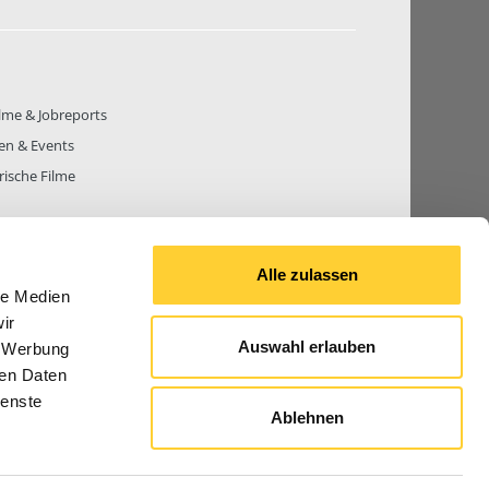
lme & Jobreports
en & Events
rische Filme
Alle zulassen
le Medien
THEMEN
81.271
BEITRÄGE GESAMT
842.708
ir
Auswahl erlauben
, Werbung
ren Daten
ienste
Ablehnen
© 2026 Bauforum24.biz