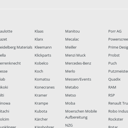
aulotte
Klaas
Manitou
Porr AG
azet
Klarx
Mecalac
Powerscre
eidelberg Materials
Kleemann
Meiller
Prime Desi
ella
Klickparts
Menzi Muck
Probst
errenknecht
Kobelco
Mercedes-Benz
Puch
esse
Koch
Merlo
Putzmeiste
iab
Komatsu
Messen/Events
Quadix
ikoki
Konecranes
Metabo
RAM
lti
Kramer
Metso
RSP
inowa
Krampe
Moba
Renault Tr
itachi
Kubota
Moerschen Mobile
Robo Indus
Aufbereitung
olcim
Kärcher
Rockster
NZG
unklinger
Kässbohrer
Rotar