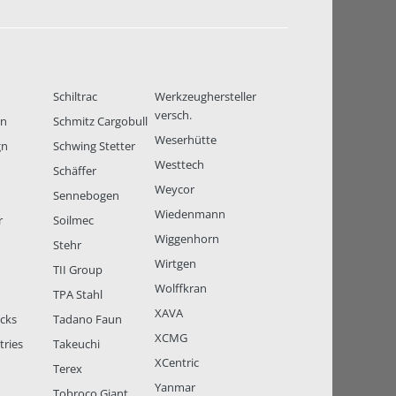
Schiltrac
Werkzeughersteller
versch.
en
Schmitz Cargobull
Weserhütte
gn
Schwing Stetter
Westtech
Schäffer
Weycor
Sennebogen
Wiedenmann
r
Soilmec
Wiggenhorn
Stehr
Wirtgen
TII Group
Wolffkran
TPA Stahl
XAVA
ucks
Tadano Faun
XCMG
tries
Takeuchi
XCentric
Terex
Yanmar
Tobroco Giant