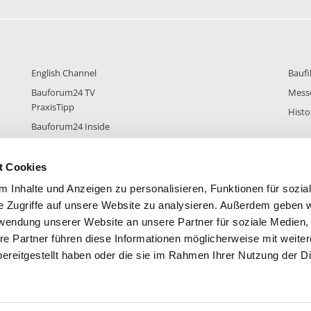
English Channel
Baufi
Bauforum24 TV
Mess
PraxisTipp
Histo
Bauforum24 Inside
t Cookies
 Inhalte und Anzeigen zu personalisieren, Funktionen für sozia
DER
38.436
FOREN STATISTIK
ALLE 
e Zugriffe auf unsere Website zu analysieren. Außerdem geben w
rwendung unserer Website an unsere Partner für soziale Medien
re Partner führen diese Informationen möglicherweise mit weite
ereitgestellt haben oder die sie im Rahmen Ihrer Nutzung der D