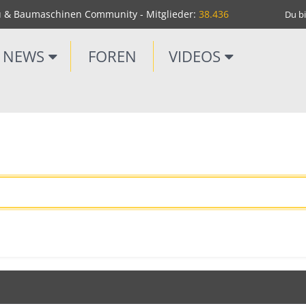
u & Baumaschinen Community - Mitglieder:
38.436
Du bi
NEWS
FOREN
VIDEOS