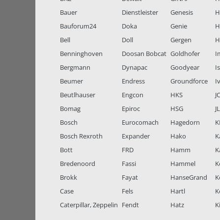
Bauer
Dienstleister
Genesis
H
Bauforum24
Doka
Genie
H
Bell
Doll
Gergen
H
Benninghoven
Doosan Bobcat
Goldhofer
I
Bergmann
Dynapac
Goodyear
I
Beumer
Endress
Groundforce
I
Beutlhauser
Engcon
HKS
J
Bomag
Epiroc
HSG
J
Bosch
Eurocomach
Hagedorn
K
Bosch Rexroth
Expander
Hako
K
Bott
FRD
Hamm
K
Bredenoord
Fassi
Hammel
K
Brokk
Fayat
HanseGrand
K
Case
Fels
Hartl
K
Caterpillar, Zeppelin
Fendt
Hatz
K