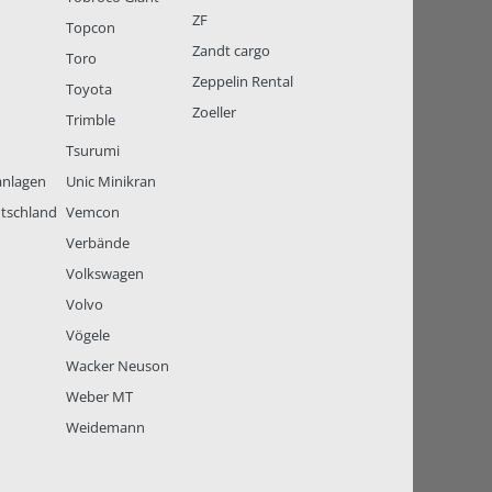
ZF
Topcon
Zandt cargo
Toro
Zeppelin Rental
Toyota
Zoeller
Trimble
Tsurumi
anlagen
Unic Minikran
tschland
Vemcon
Verbände
Volkswagen
Volvo
Vögele
Wacker Neuson
Weber MT
Weidemann