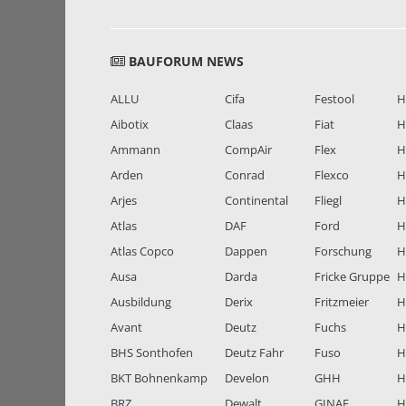
BAUFORUM NEWS
ALLU
Cifa
Festool
H
Aibotix
Claas
Fiat
H
Ammann
CompAir
Flex
H
Arden
Conrad
Flexco
H
Arjes
Continental
Fliegl
H
Atlas
DAF
Ford
H
Atlas Copco
Dappen
Forschung
H
Ausa
Darda
Fricke Gruppe
H
Ausbildung
Derix
Fritzmeier
Hi
Avant
Deutz
Fuchs
H
BHS Sonthofen
Deutz Fahr
Fuso
H
BKT Bohnenkamp
Develon
GHH
H
BRZ
Dewalt
GINAF
H