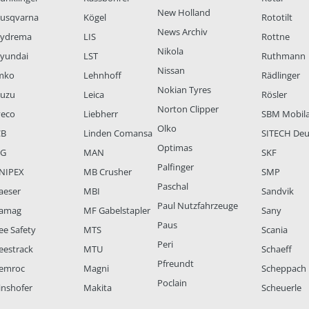
New Holland
usqvarna
Kögel
Rototilt
News Archiv
ydrema
LIS
Rottne
Nikola
yundai
LST
Ruthmann
Nissan
mko
Lehnhoff
Rädlinger
Nokian Tyres
suzu
Leica
Rösler
Norton Clipper
veco
Liebherr
SBM Mobil
Olko
CB
Linden Comansa
SITECH Deu
Optimas
LG
MAN
SKF
Palfinger
NIPEX
MB Crusher
SMP
Paschal
aeser
MBI
Sandvik
Paul Nutzfahrzeuge
amag
MF Gabelstapler
Sany
Paus
ee Safety
MTS
Scania
Peri
eestrack
MTU
Schaeff
Pfreundt
emroc
Magni
Scheppach
Poclain
inshofer
Makita
Scheuerle