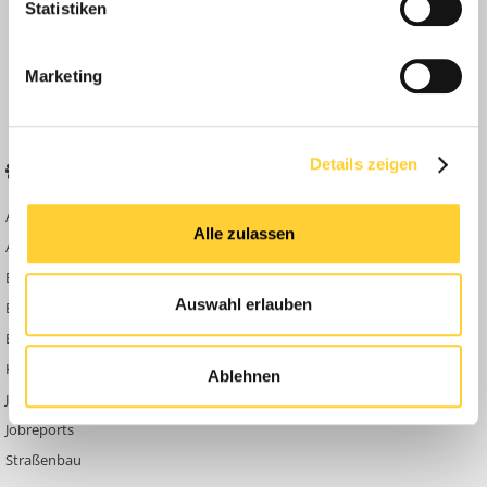
Statistiken
Anleitungen
FAQ
Marketing
Community Regeln
Details zeigen
BELIEBTE FOREN
KONTAKT
Abbruch
Werben auf
Alle zulassen
Bauforum24
Ausbildung & Beruf
Kontakt
Bau Allgemein
Impressum
Auswahl erlauben
Baumaschinen
Datenschutzerklärung
Berg- & Tagebau
Hoch- & Tiefbau
Ablehnen
Jobbörse
Jobreports
Straßenbau