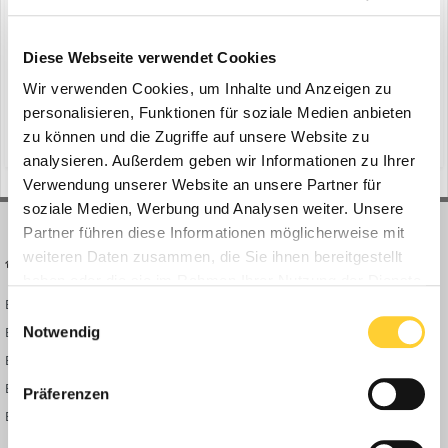
Diese Webseite verwendet Cookies
Suche starten
Wir verwenden Cookies, um Inhalte und Anzeigen zu
personalisieren, Funktionen für soziale Medien anbieten
zu können und die Zugriffe auf unsere Website zu
analysieren. Außerdem geben wir Informationen zu Ihrer
Verwendung unserer Website an unsere Partner für
soziale Medien, Werbung und Analysen weiter. Unsere
Partner führen diese Informationen möglicherweise mit
weiteren Daten zusammen, die Sie ihnen bereitgestellt
BAUFORUM24
FORUM LINKS
haben oder die sie im Rahmen Ihrer Nutzung der Dienste
Bauforum24 News
Registrieren
gesammelt haben.
Einwilligungsauswahl
Bauforum24 TV
Anmelden
Notwendig
BF24 Mediathek
Passwort vergessen?
BF24 Fotostrecken
Neue Themen
Präferenzen
Bauforum Shop
Forenübersicht
Inside