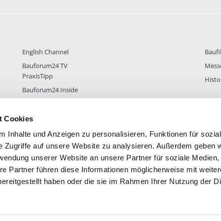
English Channel
Baufi
Bauforum24 TV
Mess
PraxisTipp
Histo
Bauforum24 Inside
t Cookies
 Inhalte und Anzeigen zu personalisieren, Funktionen für sozia
DER
38.433
FOREN STATISTIK
ALLE 
e Zugriffe auf unsere Website zu analysieren. Außerdem geben w
rwendung unserer Website an unsere Partner für soziale Medien
re Partner führen diese Informationen möglicherweise mit weite
ereitgestellt haben oder die sie im Rahmen Ihrer Nutzung der D