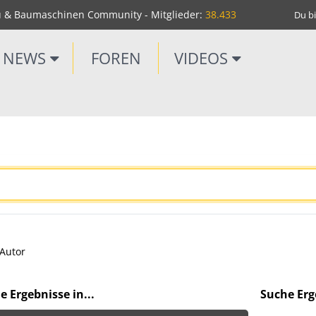
u & Baumaschinen Community - Mitglieder:
38.433
Du bi
NEWS
FOREN
VIDEOS
Autor
e Ergebnisse in...
Suche Erge