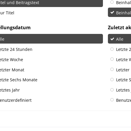
itel und Beitragstext
Beinha
ur Titel
Beinha
ellungsdatum
Zuletzt ak
lle
Alle
etzte 24 Stunden
Letzte 
etzte Woche
Letzte
etzter Monat
Letzter
etzte Sechs Monate
Letzte 
etztes Jahr
Letztes
enutzerdefiniert
Benutze