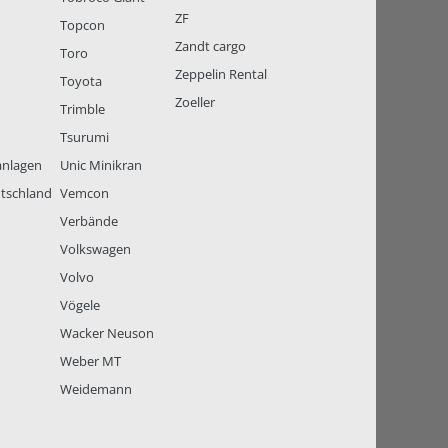
ZF
Topcon
Zandt cargo
Toro
Zeppelin Rental
Toyota
Zoeller
Trimble
Tsurumi
anlagen
Unic Minikran
tschland
Vemcon
Verbände
Volkswagen
Volvo
Vögele
Wacker Neuson
Weber MT
Weidemann