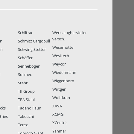
Schiltrac
Werkzeughersteller
versch.
en
Schmitz Cargobull
Weserhütte
gn
Schwing Stetter
Westtech
Schäffer
Weycor
Sennebogen
Wiedenmann
r
Soilmec
Wiggenhorn
Stehr
Wirtgen
TII Group
Wolffkran
TPA Stahl
XAVA
ucks
Tadano Faun
XCMG
tries
Takeuchi
XCentric
Terex
Yanmar
Tobroco Giant