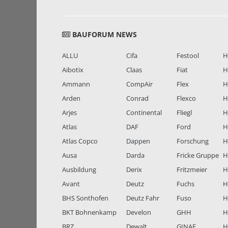
BAUFORUM NEWS
ALLU
Cifa
Festool
H
Aibotix
Claas
Fiat
H
Ammann
CompAir
Flex
H
Arden
Conrad
Flexco
H
Arjes
Continental
Fliegl
H
Atlas
DAF
Ford
H
Atlas Copco
Dappen
Forschung
H
Ausa
Darda
Fricke Gruppe
H
Ausbildung
Derix
Fritzmeier
Hi
Avant
Deutz
Fuchs
H
BHS Sonthofen
Deutz Fahr
Fuso
H
BKT Bohnenkamp
Develon
GHH
H
BRZ
Dewalt
GINAF
H