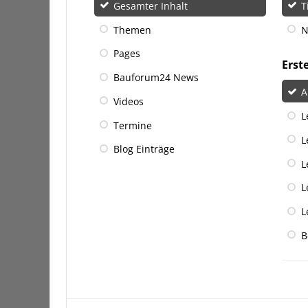
Gesamter Inhalt
T
Themen
N
Pages
Erst
Bauforum24 News
A
Videos
L
Termine
L
Blog Einträge
L
L
L
B