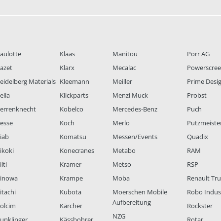
aulotte
Klaas
Manitou
Porr AG
azet
Klarx
Mecalac
Powerscre
eidelberg Materials
Kleemann
Meiller
Prime Desi
ella
Klickparts
Menzi Muck
Probst
errenknecht
Kobelco
Mercedes-Benz
Puch
esse
Koch
Merlo
Putzmeiste
iab
Komatsu
Messen/Events
Quadix
ikoki
Konecranes
Metabo
RAM
lti
Kramer
Metso
RSP
inowa
Krampe
Moba
Renault Tr
itachi
Kubota
Moerschen Mobile
Robo Indus
Aufbereitung
olcim
Kärcher
Rockster
NZG
unklinger
Kässbohrer
Rotar