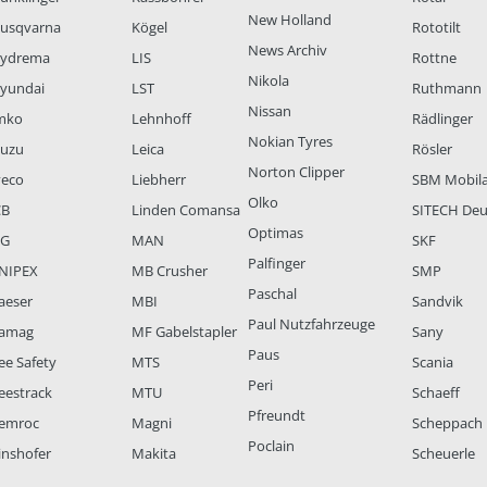
New Holland
usqvarna
Kögel
Rototilt
News Archiv
ydrema
LIS
Rottne
Nikola
yundai
LST
Ruthmann
Nissan
mko
Lehnhoff
Rädlinger
Nokian Tyres
suzu
Leica
Rösler
Norton Clipper
veco
Liebherr
SBM Mobil
Olko
CB
Linden Comansa
SITECH Deu
Optimas
LG
MAN
SKF
Palfinger
NIPEX
MB Crusher
SMP
Paschal
aeser
MBI
Sandvik
Paul Nutzfahrzeuge
amag
MF Gabelstapler
Sany
Paus
ee Safety
MTS
Scania
Peri
eestrack
MTU
Schaeff
Pfreundt
emroc
Magni
Scheppach
Poclain
inshofer
Makita
Scheuerle