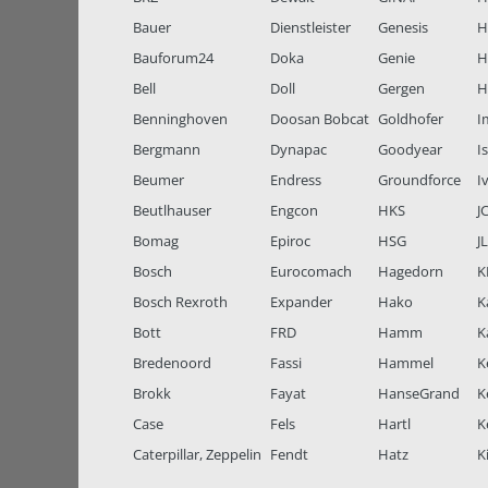
Bauer
Dienstleister
Genesis
H
Bauforum24
Doka
Genie
H
Bell
Doll
Gergen
H
Benninghoven
Doosan Bobcat
Goldhofer
I
Bergmann
Dynapac
Goodyear
I
Beumer
Endress
Groundforce
I
Beutlhauser
Engcon
HKS
J
Bomag
Epiroc
HSG
J
Bosch
Eurocomach
Hagedorn
K
Bosch Rexroth
Expander
Hako
K
Bott
FRD
Hamm
K
Bredenoord
Fassi
Hammel
K
Brokk
Fayat
HanseGrand
K
Case
Fels
Hartl
K
Caterpillar, Zeppelin
Fendt
Hatz
K