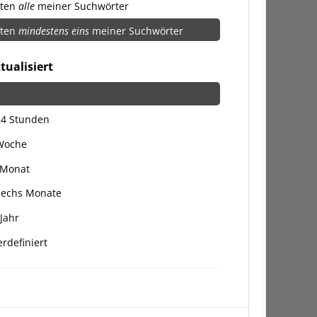
lten
alle
meiner Suchwörter
lten
mindestens eins
meiner Suchwörter
tualisiert
24 Stunden
 Woche
 Monat
Sechs Monate
 Jahr
rdefiniert