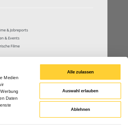
lme & Jobreports
en & Events
rische Filme
Alle zulassen
le Medien
THEMEN
81.271
BEITRÄGE GESAMT
842.669
ir
Auswahl erlauben
, Werbung
ren Daten
ienste
Ablehnen
© 2026 Bauforum24.biz