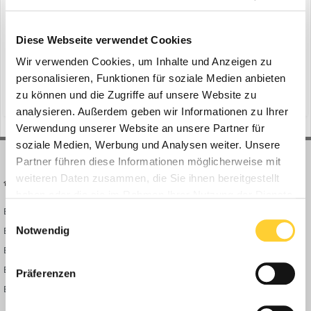
Diese Webseite verwendet Cookies
Suche starten
Wir verwenden Cookies, um Inhalte und Anzeigen zu
personalisieren, Funktionen für soziale Medien anbieten
zu können und die Zugriffe auf unsere Website zu
analysieren. Außerdem geben wir Informationen zu Ihrer
Verwendung unserer Website an unsere Partner für
soziale Medien, Werbung und Analysen weiter. Unsere
Partner führen diese Informationen möglicherweise mit
weiteren Daten zusammen, die Sie ihnen bereitgestellt
BAUFORUM24
FORUM LINKS
haben oder die sie im Rahmen Ihrer Nutzung der Dienste
Bauforum24 News
Registrieren
gesammelt haben.
Einwilligungsauswahl
Bauforum24 TV
Anmelden
Notwendig
BF24 Mediathek
Passwort vergessen?
BF24 Fotostrecken
Neue Themen
Präferenzen
Bauforum Shop
Forenübersicht
Inside