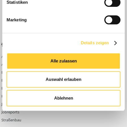
Statistiken
Anleitungen
FAQ
Marketing
Community Regeln
Details zeigen
BELIEBTE FOREN
KONTAKT
Abbruch
Werben auf
Alle zulassen
Bauforum24
Ausbildung & Beruf
Kontakt
Bau Allgemein
Impressum
Auswahl erlauben
Baumaschinen
Datenschutzerklärung
Berg- & Tagebau
Hoch- & Tiefbau
Ablehnen
Jobbörse
Jobreports
Straßenbau