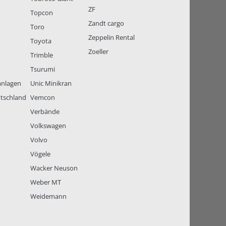
ZF
Topcon
Zandt cargo
Toro
Zeppelin Rental
Toyota
Zoeller
Trimble
Tsurumi
anlagen
Unic Minikran
tschland
Vemcon
Verbände
Volkswagen
Volvo
Vögele
Wacker Neuson
Weber MT
Weidemann