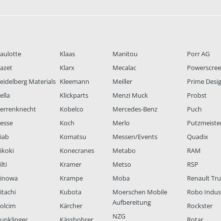
aulotte
Klaas
Manitou
Porr AG
azet
Klarx
Mecalac
Powerscre
eidelberg Materials
Kleemann
Meiller
Prime Desi
ella
Klickparts
Menzi Muck
Probst
errenknecht
Kobelco
Mercedes-Benz
Puch
esse
Koch
Merlo
Putzmeiste
iab
Komatsu
Messen/Events
Quadix
ikoki
Konecranes
Metabo
RAM
lti
Kramer
Metso
RSP
inowa
Krampe
Moba
Renault Tr
itachi
Kubota
Moerschen Mobile
Robo Indus
Aufbereitung
olcim
Kärcher
Rockster
NZG
unklinger
Kässbohrer
Rotar