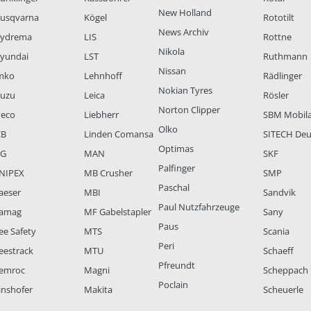
New Holland
usqvarna
Kögel
Rototilt
News Archiv
ydrema
LIS
Rottne
Nikola
yundai
LST
Ruthmann
Nissan
mko
Lehnhoff
Rädlinger
Nokian Tyres
suzu
Leica
Rösler
Norton Clipper
veco
Liebherr
SBM Mobil
Olko
CB
Linden Comansa
SITECH Deu
Optimas
LG
MAN
SKF
Palfinger
NIPEX
MB Crusher
SMP
Paschal
aeser
MBI
Sandvik
Paul Nutzfahrzeuge
amag
MF Gabelstapler
Sany
Paus
ee Safety
MTS
Scania
Peri
eestrack
MTU
Schaeff
Pfreundt
emroc
Magni
Scheppach
Poclain
inshofer
Makita
Scheuerle