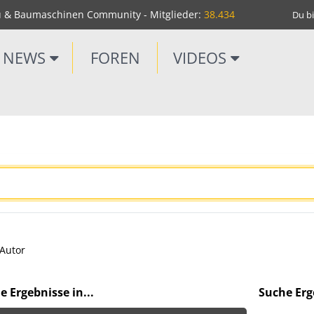
u & Baumaschinen Community - Mitglieder:
38.434
Du bi
NEWS
FOREN
VIDEOS
Autor
e Ergebnisse in...
Suche Erge