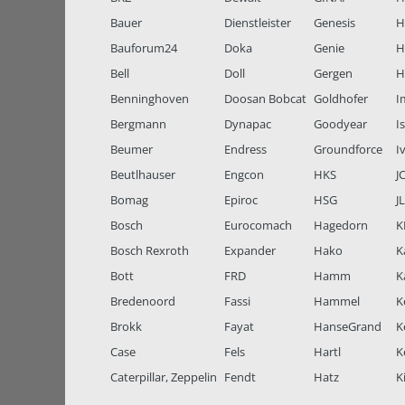
Bauer
Dienstleister
Genesis
H
Bauforum24
Doka
Genie
H
Bell
Doll
Gergen
H
Benninghoven
Doosan Bobcat
Goldhofer
I
Bergmann
Dynapac
Goodyear
I
Beumer
Endress
Groundforce
I
Beutlhauser
Engcon
HKS
J
Bomag
Epiroc
HSG
J
Bosch
Eurocomach
Hagedorn
K
Bosch Rexroth
Expander
Hako
K
Bott
FRD
Hamm
K
Bredenoord
Fassi
Hammel
K
Brokk
Fayat
HanseGrand
K
Case
Fels
Hartl
K
Caterpillar, Zeppelin
Fendt
Hatz
K