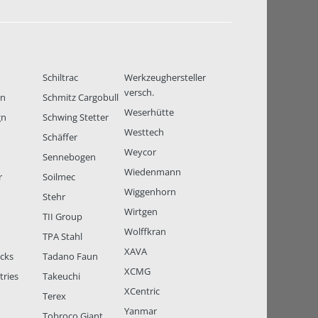
Schiltrac
Werkzeughersteller
versch.
en
Schmitz Cargobull
Weserhütte
gn
Schwing Stetter
Westtech
Schäffer
Weycor
Sennebogen
Wiedenmann
r
Soilmec
Wiggenhorn
Stehr
Wirtgen
TII Group
Wolffkran
TPA Stahl
XAVA
ucks
Tadano Faun
XCMG
tries
Takeuchi
XCentric
Terex
Yanmar
Tobroco Giant