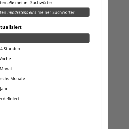
lten
alle
meiner Suchwörter
lten
mindestens eins
meiner Suchwörter
tualisiert
24 Stunden
 Woche
 Monat
Sechs Monate
 Jahr
rdefiniert