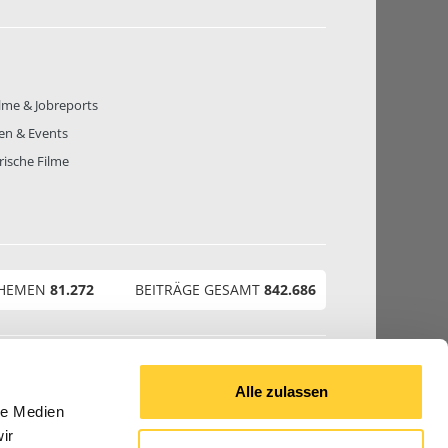
lme & Jobreports
en & Events
rische Filme
THEMEN
81.272
BEITRÄGE GESAMT
842.686
© 2026 Bauforum24.biz
Alle zulassen
le Medien
ir