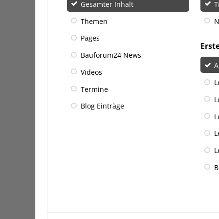
Gesamter Inhalt
T
Themen
N
Pages
Erst
Bauforum24 News
A
Videos
L
Termine
L
Blog Einträge
L
L
L
B