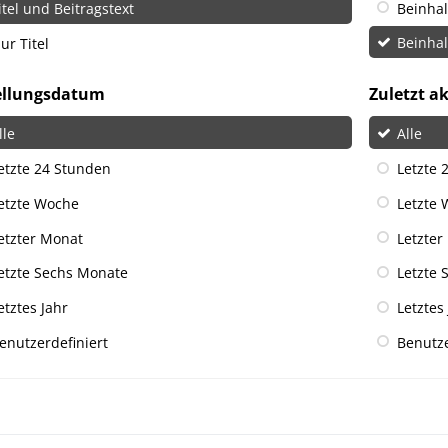
itel und Beitragstext
Beinha
ur Titel
Beinha
ellungsdatum
Zuletzt ak
lle
Alle
etzte 24 Stunden
Letzte 
etzte Woche
Letzte
etzter Monat
Letzter
etzte Sechs Monate
Letzte 
etztes Jahr
Letztes
enutzerdefiniert
Benutze