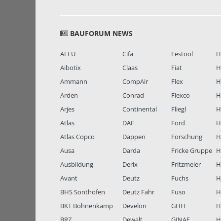
BAUFORUM NEWS
ALLU
Cifa
Festool
H
Aibotix
Claas
Fiat
H
Ammann
CompAir
Flex
H
Arden
Conrad
Flexco
H
Arjes
Continental
Fliegl
H
Atlas
DAF
Ford
H
Atlas Copco
Dappen
Forschung
H
Ausa
Darda
Fricke Gruppe
H
Ausbildung
Derix
Fritzmeier
Hi
Avant
Deutz
Fuchs
H
BHS Sonthofen
Deutz Fahr
Fuso
H
BKT Bohnenkamp
Develon
GHH
H
BRZ
Dewalt
GINAF
H