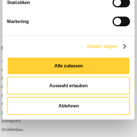
Statistiken
Anleitungen
FAQ
Marketing
Community Regeln
Details zeigen
BELIEBTE FOREN
KONTAKT
Abbruch
Werben auf
Alle zulassen
Bauforum24
Ausbildung & Beruf
Kontakt
Bau Allgemein
Impressum
Auswahl erlauben
Baumaschinen
Datenschutzerklärung
Berg- & Tagebau
Hoch- & Tiefbau
Ablehnen
Jobbörse
Jobreports
Straßenbau