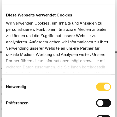
Diese Webseite verwendet Cookies
Suche starten
Wir verwenden Cookies, um Inhalte und Anzeigen zu
personalisieren, Funktionen für soziale Medien anbieten
zu können und die Zugriffe auf unsere Website zu
analysieren. Außerdem geben wir Informationen zu Ihrer
Verwendung unserer Website an unsere Partner für
soziale Medien, Werbung und Analysen weiter. Unsere
Partner führen diese Informationen möglicherweise mit
weiteren Daten zusammen, die Sie ihnen bereitgestellt
BAUFORUM24
FORUM LINKS
haben oder die sie im Rahmen Ihrer Nutzung der Dienste
Bauforum24 News
Registrieren
gesammelt haben.
Einwilligungsauswahl
Bauforum24 TV
Anmelden
Notwendig
BF24 Mediathek
Passwort vergessen?
BF24 Fotostrecken
Neue Themen
Präferenzen
Bauforum Shop
Forenübersicht
Inside