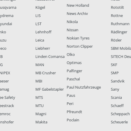
New Holland
usqvarna
Kögel
Rototilt
News Archiv
ydrema
LIS
Rottne
Nikola
yundai
LST
Ruthmann
Nissan
mko
Lehnhoff
Rädlinger
Nokian Tyres
suzu
Leica
Rösler
Norton Clipper
veco
Liebherr
SBM Mobil
Olko
CB
Linden Comansa
SITECH Deu
Optimas
LG
MAN
SKF
Palfinger
NIPEX
MB Crusher
SMP
Paschal
aeser
MBI
Sandvik
Paul Nutzfahrzeuge
amag
MF Gabelstapler
Sany
Paus
ee Safety
MTS
Scania
Peri
eestrack
MTU
Schaeff
Pfreundt
emroc
Magni
Scheppach
Poclain
inshofer
Makita
Scheuerle