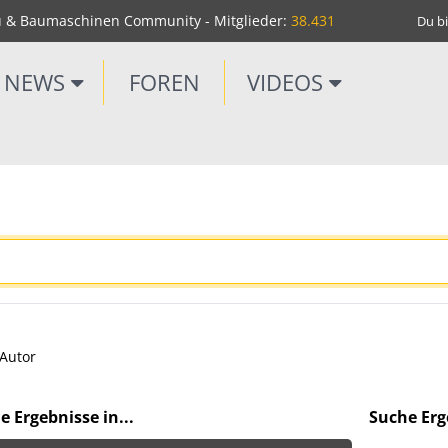
u & Baumaschinen Community - Mitglieder:
38.431
Du bi
NEWS
FOREN
VIDEOS
Autor
e Ergebnisse in...
Suche Erge