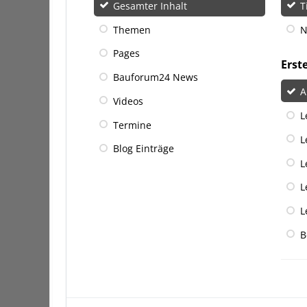
Gesamter Inhalt
T
Themen
N
Pages
Erst
Bauforum24 News
A
Videos
L
Termine
L
Blog Einträge
L
L
L
B