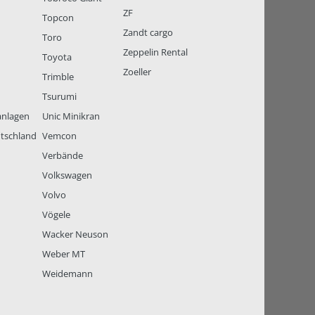
ZF
Topcon
Zandt cargo
Toro
Zeppelin Rental
Toyota
Zoeller
Trimble
Tsurumi
anlagen
Unic Minikran
tschland
Vemcon
Verbände
Volkswagen
Volvo
Vögele
Wacker Neuson
Weber MT
Weidemann