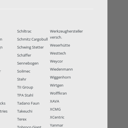
Schiltrac
Werkzeughersteller
versch.
en
Schmitz Cargobull
Weserhütte
gn
Schwing Stetter
Westtech
Schäffer
Weycor
Sennebogen
Wiedenmann
r
Soilmec
Wiggenhorn
Stehr
Wirtgen
TII Group
Wolffkran
TPA Stahl
XAVA
ucks
Tadano Faun
XCMG
tries
Takeuchi
XCentric
Terex
Yanmar
Tobroco Giant