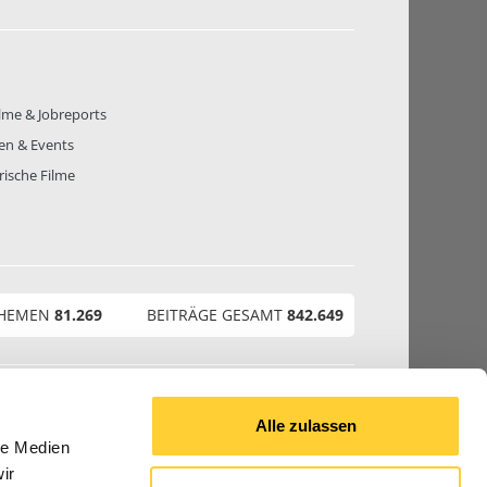
lme & Jobreports
en & Events
rische Filme
THEMEN
81.269
BEITRÄGE GESAMT
842.649
© 2026 Bauforum24.biz
Alle zulassen
le Medien
ir