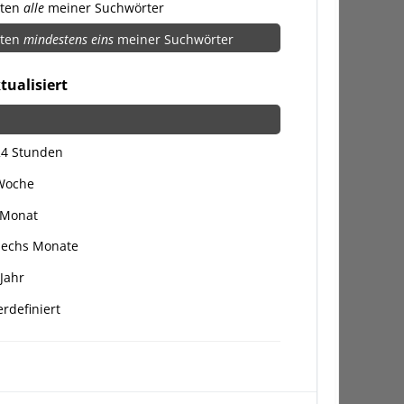
lten
alle
meiner Suchwörter
lten
mindestens eins
meiner Suchwörter
tualisiert
24 Stunden
 Woche
 Monat
Sechs Monate
 Jahr
rdefiniert