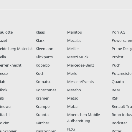
aulotte
Klaas
Manitou
Porr AG
azet
Klarx
Mecalac
Powerscre
eidelberg Materials
Kleemann
Meiller
Prime Desi
ella
Klickparts
Menzi Muck
Probst
errenknecht
Kobelco
Mercedes-Benz
Puch
esse
Koch
Merlo
Putzmeiste
iab
Komatsu
Messen/Events
Quadix
ikoki
Konecranes
Metabo
RAM
lti
Kramer
Metso
RSP
inowa
Krampe
Moba
Renault Tr
itachi
Kubota
Moerschen Mobile
Robo Indus
Aufbereitung
olcim
Kärcher
Rockster
NZG
unklinger
Kässbohrer
Rotar