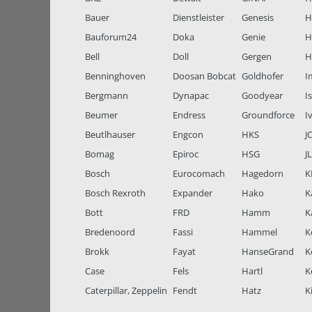
Bauer
Dienstleister
Genesis
H
Bauforum24
Doka
Genie
H
Bell
Doll
Gergen
H
Benninghoven
Doosan Bobcat
Goldhofer
I
Bergmann
Dynapac
Goodyear
I
Beumer
Endress
Groundforce
I
Beutlhauser
Engcon
HKS
J
Bomag
Epiroc
HSG
J
Bosch
Eurocomach
Hagedorn
K
Bosch Rexroth
Expander
Hako
K
Bott
FRD
Hamm
K
Bredenoord
Fassi
Hammel
K
Brokk
Fayat
HanseGrand
K
Case
Fels
Hartl
K
Caterpillar, Zeppelin
Fendt
Hatz
K