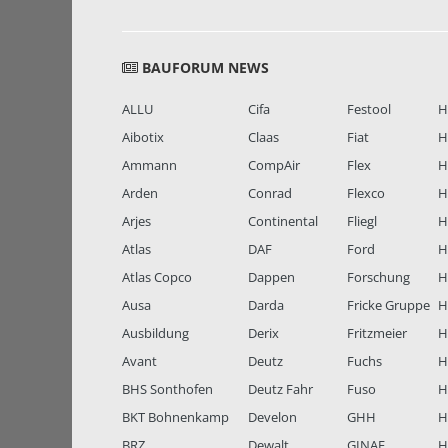
BAUFORUM NEWS
ALLU
Cifa
Festool
H
Aibotix
Claas
Fiat
H
Ammann
CompAir
Flex
H
Arden
Conrad
Flexco
H
Arjes
Continental
Fliegl
H
Atlas
DAF
Ford
H
Atlas Copco
Dappen
Forschung
H
Ausa
Darda
Fricke Gruppe
H
Ausbildung
Derix
Fritzmeier
Hi
Avant
Deutz
Fuchs
H
BHS Sonthofen
Deutz Fahr
Fuso
H
BKT Bohnenkamp
Develon
GHH
H
BRZ
Dewalt
GINAF
H