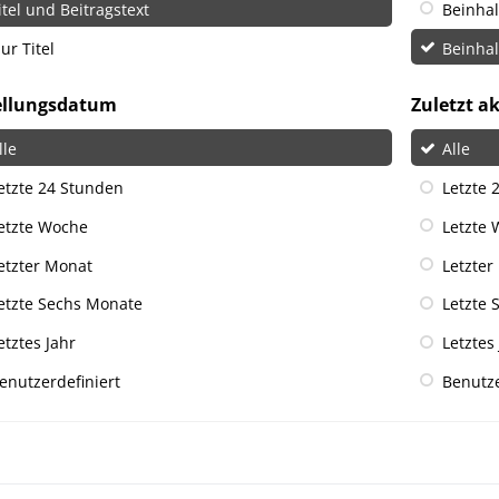
itel und Beitragstext
Beinha
ur Titel
Beinha
ellungsdatum
Zuletzt ak
lle
Alle
etzte 24 Stunden
Letzte 
etzte Woche
Letzte
etzter Monat
Letzter
etzte Sechs Monate
Letzte 
etztes Jahr
Letztes
enutzerdefiniert
Benutze