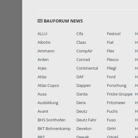
BAUFORUM NEWS
ALLU
Cifa
Festool
H
Aibotix
Claas
Fiat
H
Ammann
CompAir
Flex
H
Arden
Conrad
Flexco
H
Arjes
Continental
Fliegl
H
Atlas
DAF
Ford
H
Atlas Copco
Dappen
Forschung
H
Ausa
Darda
Fricke Gruppe
H
Ausbildung
Derix
Fritzmeier
Hi
Avant
Deutz
Fuchs
H
BHS Sonthofen
Deutz Fahr
Fuso
H
BKT Bohnenkamp
Develon
GHH
H
BRZ
Dewalt
GINAF
H