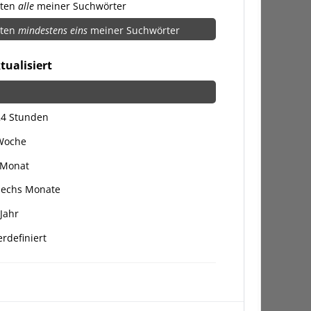
lten
alle
meiner Suchwörter
lten
mindestens eins
meiner Suchwörter
tualisiert
24 Stunden
 Woche
 Monat
Sechs Monate
 Jahr
rdefiniert