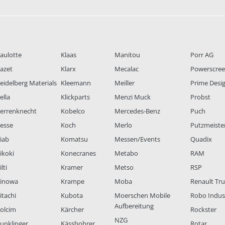
aulotte
Klaas
Manitou
Porr AG
azet
Klarx
Mecalac
Powerscre
eidelberg Materials
Kleemann
Meiller
Prime Desi
ella
Klickparts
Menzi Muck
Probst
errenknecht
Kobelco
Mercedes-Benz
Puch
esse
Koch
Merlo
Putzmeiste
iab
Komatsu
Messen/Events
Quadix
ikoki
Konecranes
Metabo
RAM
lti
Kramer
Metso
RSP
inowa
Krampe
Moba
Renault Tr
itachi
Kubota
Moerschen Mobile
Robo Indus
Aufbereitung
olcim
Kärcher
Rockster
NZG
unklinger
Kässbohrer
Rotar