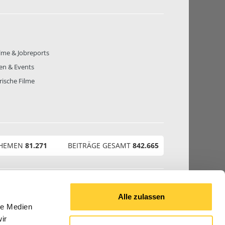
lme & Jobreports
en & Events
rische Filme
THEMEN
81.271
BEITRÄGE GESAMT
842.665
© 2026 Bauforum24.biz
Alle zulassen
le Medien
ir