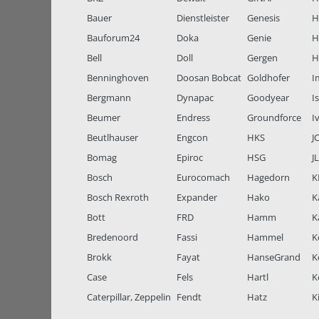
Bauer
Dienstleister
Genesis
H
Bauforum24
Doka
Genie
H
Bell
Doll
Gergen
H
Benninghoven
Doosan Bobcat
Goldhofer
I
Bergmann
Dynapac
Goodyear
I
Beumer
Endress
Groundforce
I
Beutlhauser
Engcon
HKS
J
Bomag
Epiroc
HSG
J
Bosch
Eurocomach
Hagedorn
K
Bosch Rexroth
Expander
Hako
K
Bott
FRD
Hamm
K
Bredenoord
Fassi
Hammel
K
Brokk
Fayat
HanseGrand
K
Case
Fels
Hartl
K
Caterpillar, Zeppelin
Fendt
Hatz
K