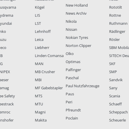
New Holland
usqvarna
Kögel
Rototilt
News Archiv
ydrema
LIS
Rottne
Nikola
yundai
LST
Ruthmann
Nissan
mko
Lehnhoff
Rädlinger
Nokian Tyres
suzu
Leica
Rösler
Norton Clipper
veco
Liebherr
SBM Mobil
Olko
CB
Linden Comansa
SITECH Deu
Optimas
LG
MAN
SKF
Palfinger
NIPEX
MB Crusher
SMP
Paschal
aeser
MBI
Sandvik
Paul Nutzfahrzeuge
amag
MF Gabelstapler
Sany
Paus
ee Safety
MTS
Scania
Peri
eestrack
MTU
Schaeff
Pfreundt
emroc
Magni
Scheppach
Poclain
inshofer
Makita
Scheuerle