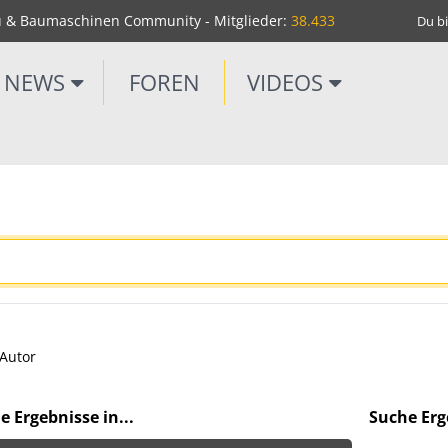
u & Baumaschinen Community - Mitglieder:
38.433
Du bi
NEWS
FOREN
VIDEOS
Autor
e Ergebnisse in...
Suche Erge