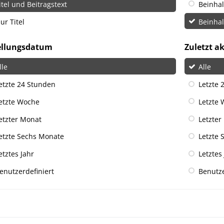
itel und Beitragstext
Beinha
ur Titel
Beinha
ellungsdatum
Zuletzt ak
lle
Alle
etzte 24 Stunden
Letzte 
etzte Woche
Letzte
etzter Monat
Letzter
etzte Sechs Monate
Letzte 
etztes Jahr
Letztes
enutzerdefiniert
Benutze