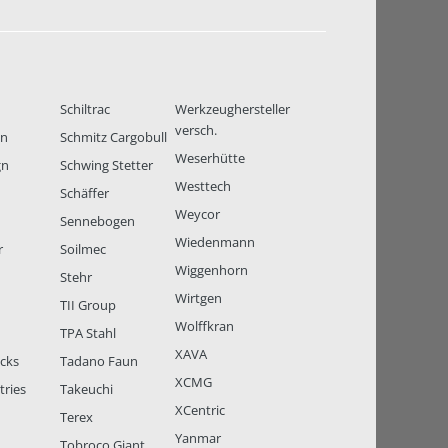
Schiltrac
Werkzeughersteller
versch.
en
Schmitz Cargobull
Weserhütte
gn
Schwing Stetter
Westtech
Schäffer
Weycor
Sennebogen
Wiedenmann
r
Soilmec
Wiggenhorn
Stehr
Wirtgen
TII Group
Wolffkran
TPA Stahl
XAVA
ucks
Tadano Faun
XCMG
tries
Takeuchi
XCentric
Terex
Yanmar
Tobroco Giant