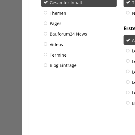
Gesamter Inhalt
T
Themen
N
Pages
Erst
Bauforum24 News
A
Videos
L
Termine
L
Blog Einträge
L
L
L
B