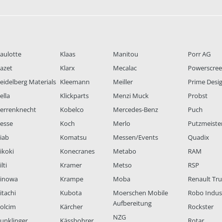
aulotte
Klaas
Manitou
Porr AG
azet
Klarx
Mecalac
Powerscre
eidelberg Materials
Kleemann
Meiller
Prime Desi
ella
Klickparts
Menzi Muck
Probst
errenknecht
Kobelco
Mercedes-Benz
Puch
esse
Koch
Merlo
Putzmeiste
iab
Komatsu
Messen/Events
Quadix
ikoki
Konecranes
Metabo
RAM
lti
Kramer
Metso
RSP
inowa
Krampe
Moba
Renault Tr
itachi
Kubota
Moerschen Mobile
Robo Indus
Aufbereitung
olcim
Kärcher
Rockster
NZG
unklinger
Kässbohrer
Rotar