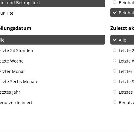
itel und Beitragstext
Beinha
ur Titel
Beinha
ellungsdatum
Zuletzt ak
lle
Alle
etzte 24 Stunden
Letzte 
etzte Woche
Letzte
etzter Monat
Letzter
etzte Sechs Monate
Letzte 
etztes Jahr
Letztes
enutzerdefiniert
Benutze