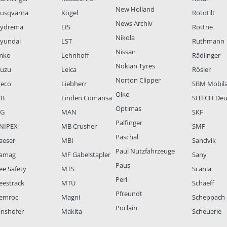
New Holland
usqvarna
Kögel
Rototilt
News Archiv
ydrema
LIS
Rottne
Nikola
yundai
LST
Ruthmann
Nissan
mko
Lehnhoff
Rädlinger
Nokian Tyres
suzu
Leica
Rösler
Norton Clipper
veco
Liebherr
SBM Mobil
Olko
CB
Linden Comansa
SITECH Deu
Optimas
LG
MAN
SKF
Palfinger
NIPEX
MB Crusher
SMP
Paschal
aeser
MBI
Sandvik
Paul Nutzfahrzeuge
amag
MF Gabelstapler
Sany
Paus
ee Safety
MTS
Scania
Peri
eestrack
MTU
Schaeff
Pfreundt
emroc
Magni
Scheppach
Poclain
inshofer
Makita
Scheuerle