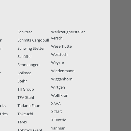
Schiltrac
Werkzeughersteller
versch.
en
Schmitz Cargobull
Weserhütte
gn
Schwing Stetter
Westtech
Schäffer
Weycor
Sennebogen
Wiedenmann
r
Soilmec
Wiggenhorn
Stehr
Wirtgen
TII Group
Wolffkran
TPA Stahl
XAVA
ucks
Tadano Faun
XCMG
tries
Takeuchi
XCentric
Terex
Yanmar
Tobroco Giant