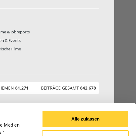
lme & Jobreports
en & Events
rische Filme
THEMEN
81.271
BEITRÄGE GESAMT
842.678
© 2026 Bauforum24.biz
Alle zulassen
le Medien
ir