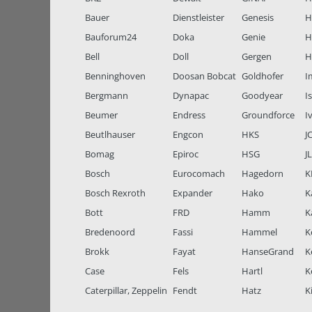
Bauer
Dienstleister
Genesis
H
Bauforum24
Doka
Genie
H
Bell
Doll
Gergen
H
Benninghoven
Doosan Bobcat
Goldhofer
I
Bergmann
Dynapac
Goodyear
I
Beumer
Endress
Groundforce
I
Beutlhauser
Engcon
HKS
J
Bomag
Epiroc
HSG
J
Bosch
Eurocomach
Hagedorn
K
Bosch Rexroth
Expander
Hako
K
Bott
FRD
Hamm
K
Bredenoord
Fassi
Hammel
K
Brokk
Fayat
HanseGrand
K
Case
Fels
Hartl
K
Caterpillar, Zeppelin
Fendt
Hatz
K