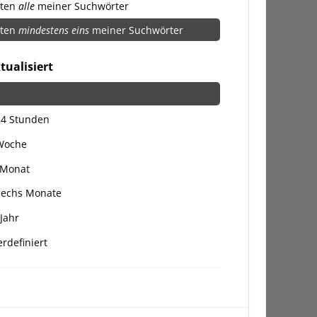
lten
alle
meiner Suchwörter
lten
mindestens eins
meiner Suchwörter
tualisiert
24 Stunden
 Woche
 Monat
Sechs Monate
 Jahr
rdefiniert