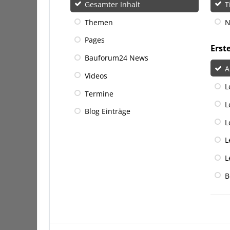
Gesamter Inhalt
T
Themen
N
Pages
Erst
Bauforum24 News
A
Videos
L
Termine
L
Blog Einträge
L
L
L
B