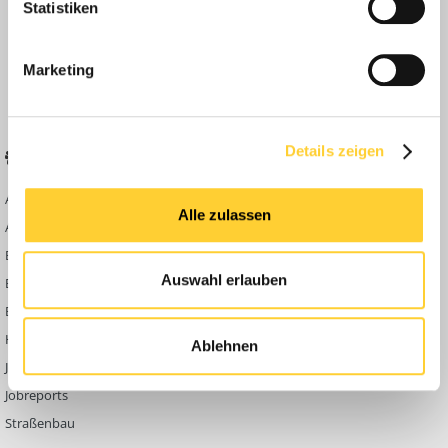
Statistiken
Anleitungen
FAQ
Marketing
Community Regeln
Details zeigen
BELIEBTE FOREN
KONTAKT
Abbruch
Werben auf
Alle zulassen
Bauforum24
Ausbildung & Beruf
Kontakt
Bau Allgemein
Impressum
Auswahl erlauben
Baumaschinen
Datenschutzerklärung
Berg- & Tagebau
Hoch- & Tiefbau
Ablehnen
Jobbörse
Jobreports
Straßenbau