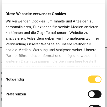
Diese Webseite verwendet Cookies
Suche starten
Wir verwenden Cookies, um Inhalte und Anzeigen zu
personalisieren, Funktionen für soziale Medien anbieten
zu können und die Zugriffe auf unsere Website zu
analysieren. Außerdem geben wir Informationen zu Ihrer
Verwendung unserer Website an unsere Partner für
soziale Medien, Werbung und Analysen weiter. Unsere
Partner führen diese Informationen möglicherweise mit
weiteren Daten zusammen, die Sie ihnen bereitgestellt
BAUFORUM24
FORUM LINKS
haben oder die sie im Rahmen Ihrer Nutzung der Dienste
Bauforum24 News
Registrieren
gesammelt haben.
Einwilligungsauswahl
Bauforum24 TV
Anmelden
Notwendig
BF24 Mediathek
Passwort vergessen?
BF24 Fotostrecken
Neue Themen
Präferenzen
Bauforum Shop
Forenübersicht
Inside