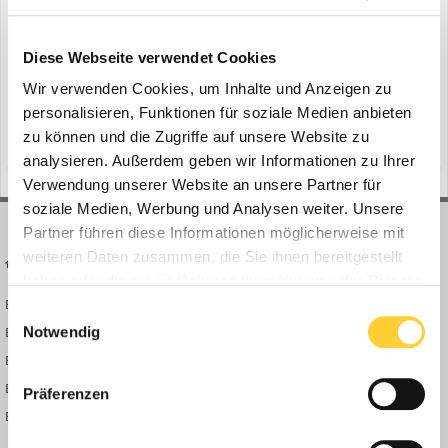
Diese Webseite verwendet Cookies
Suche starten
Wir verwenden Cookies, um Inhalte und Anzeigen zu
personalisieren, Funktionen für soziale Medien anbieten
zu können und die Zugriffe auf unsere Website zu
analysieren. Außerdem geben wir Informationen zu Ihrer
Verwendung unserer Website an unsere Partner für
soziale Medien, Werbung und Analysen weiter. Unsere
Partner führen diese Informationen möglicherweise mit
weiteren Daten zusammen, die Sie ihnen bereitgestellt
BAUFORUM24
FORUM LINKS
haben oder die sie im Rahmen Ihrer Nutzung der Dienste
Bauforum24 News
Registrieren
gesammelt haben.
Einwilligungsauswahl
Bauforum24 TV
Anmelden
Notwendig
BF24 Mediathek
Passwort vergessen?
BF24 Fotostrecken
Neue Themen
Präferenzen
Bauforum Shop
Forenübersicht
Inside