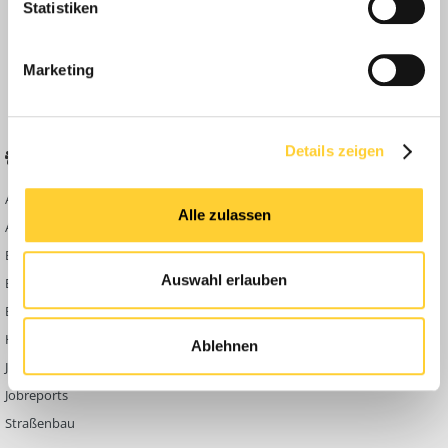
Statistiken
Anleitungen
FAQ
Marketing
Community Regeln
Details zeigen
BELIEBTE FOREN
KONTAKT
Abbruch
Werben auf
Alle zulassen
Bauforum24
Ausbildung & Beruf
Kontakt
Bau Allgemein
Impressum
Auswahl erlauben
Baumaschinen
Datenschutzerklärung
Berg- & Tagebau
Hoch- & Tiefbau
Ablehnen
Jobbörse
Jobreports
Straßenbau