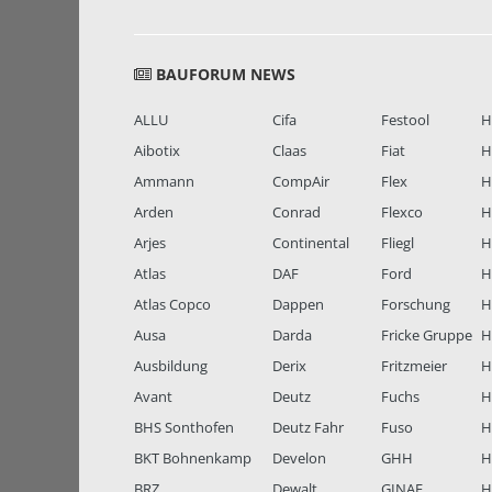
BAUFORUM NEWS
ALLU
Cifa
Festool
H
Aibotix
Claas
Fiat
H
Ammann
CompAir
Flex
H
Arden
Conrad
Flexco
H
Arjes
Continental
Fliegl
H
Atlas
DAF
Ford
H
Atlas Copco
Dappen
Forschung
H
Ausa
Darda
Fricke Gruppe
H
Ausbildung
Derix
Fritzmeier
Hi
Avant
Deutz
Fuchs
H
BHS Sonthofen
Deutz Fahr
Fuso
H
BKT Bohnenkamp
Develon
GHH
H
BRZ
Dewalt
GINAF
H