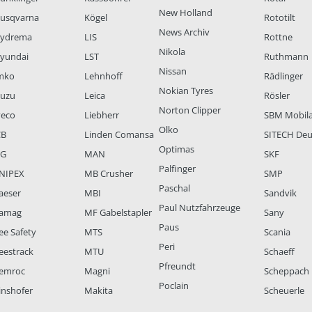
New Holland
usqvarna
Kögel
Rototilt
News Archiv
ydrema
LIS
Rottne
Nikola
yundai
LST
Ruthmann
Nissan
mko
Lehnhoff
Rädlinger
Nokian Tyres
suzu
Leica
Rösler
Norton Clipper
veco
Liebherr
SBM Mobil
Olko
CB
Linden Comansa
SITECH Deu
Optimas
LG
MAN
SKF
Palfinger
NIPEX
MB Crusher
SMP
Paschal
aeser
MBI
Sandvik
Paul Nutzfahrzeuge
amag
MF Gabelstapler
Sany
Paus
ee Safety
MTS
Scania
Peri
eestrack
MTU
Schaeff
Pfreundt
emroc
Magni
Scheppach
Poclain
inshofer
Makita
Scheuerle