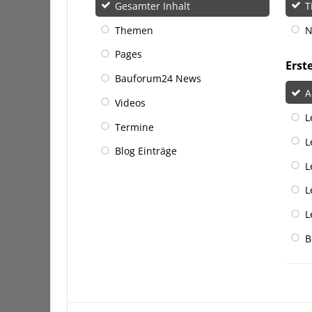
Gesamter Inhalt
T
Themen
N
Pages
Erst
Bauforum24 News
A
Videos
L
Termine
L
Blog Einträge
L
L
L
B