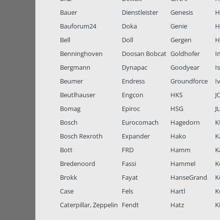
Bauer
Dienstleister
Genesis
H
Bauforum24
Doka
Genie
H
Bell
Doll
Gergen
H
Benninghoven
Doosan Bobcat
Goldhofer
I
Bergmann
Dynapac
Goodyear
I
Beumer
Endress
Groundforce
I
Beutlhauser
Engcon
HKS
J
Bomag
Epiroc
HSG
J
Bosch
Eurocomach
Hagedorn
K
Bosch Rexroth
Expander
Hako
K
Bott
FRD
Hamm
K
Bredenoord
Fassi
Hammel
K
Brokk
Fayat
HanseGrand
K
Case
Fels
Hartl
K
Caterpillar, Zeppelin
Fendt
Hatz
K