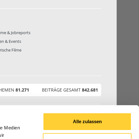
lme & Jobreports
en & Events
rische Filme
THEMEN
81.271
BEITRÄGE GESAMT
842.681
© 2026 Bauforum24.biz
Alle zulassen
le Medien
ir