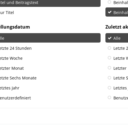
itel und Beitragstext
Beinha
ur Titel
Beinha
ellungsdatum
Zuletzt ak
lle
Alle
etzte 24 Stunden
Letzte 
etzte Woche
Letzte
etzter Monat
Letzter
etzte Sechs Monate
Letzte 
etztes Jahr
Letztes
enutzerdefiniert
Benutze