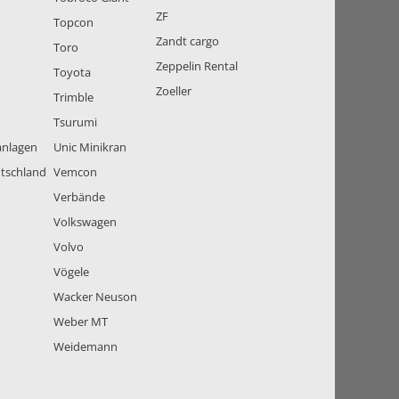
ZF
Topcon
Zandt cargo
Toro
Zeppelin Rental
Toyota
Zoeller
Trimble
Tsurumi
anlagen
Unic Minikran
tschland
Vemcon
Verbände
Volkswagen
Volvo
Vögele
Wacker Neuson
Weber MT
Weidemann