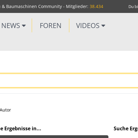
u & Baumaschinen Community - Mitglieder:
38.434
Du bi
NEWS
FOREN
VIDEOS
Autor
e Ergebnisse in...
Suche Erge