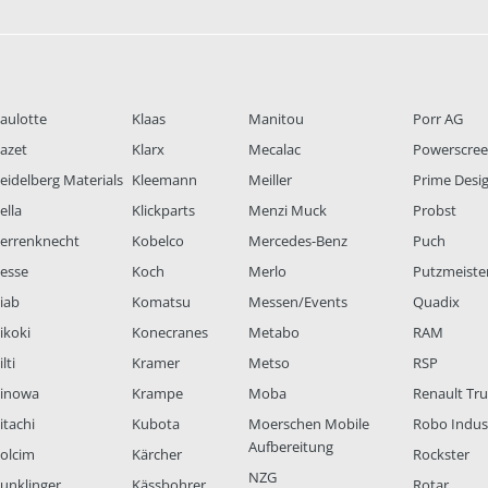
aulotte
Klaas
Manitou
Porr AG
azet
Klarx
Mecalac
Powerscre
eidelberg Materials
Kleemann
Meiller
Prime Desi
ella
Klickparts
Menzi Muck
Probst
errenknecht
Kobelco
Mercedes-Benz
Puch
esse
Koch
Merlo
Putzmeiste
iab
Komatsu
Messen/Events
Quadix
ikoki
Konecranes
Metabo
RAM
lti
Kramer
Metso
RSP
inowa
Krampe
Moba
Renault Tr
itachi
Kubota
Moerschen Mobile
Robo Indus
Aufbereitung
olcim
Kärcher
Rockster
NZG
unklinger
Kässbohrer
Rotar