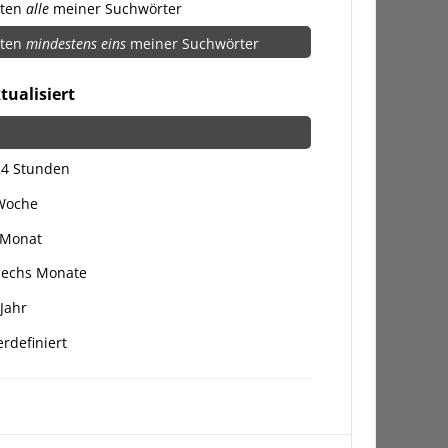
lten
alle
meiner Suchwörter
lten
mindestens eins
meiner Suchwörter
tualisiert
24 Stunden
 Woche
 Monat
Sechs Monate
 Jahr
rdefiniert