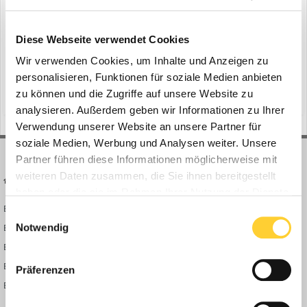
Diese Webseite verwendet Cookies
Suche starten
Wir verwenden Cookies, um Inhalte und Anzeigen zu
personalisieren, Funktionen für soziale Medien anbieten
zu können und die Zugriffe auf unsere Website zu
analysieren. Außerdem geben wir Informationen zu Ihrer
Verwendung unserer Website an unsere Partner für
soziale Medien, Werbung und Analysen weiter. Unsere
Partner führen diese Informationen möglicherweise mit
weiteren Daten zusammen, die Sie ihnen bereitgestellt
BAUFORUM24
FORUM LINKS
haben oder die sie im Rahmen Ihrer Nutzung der Dienste
Bauforum24 News
Registrieren
gesammelt haben.
Einwilligungsauswahl
Bauforum24 TV
Anmelden
Notwendig
BF24 Mediathek
Passwort vergessen?
BF24 Fotostrecken
Neue Themen
Präferenzen
Bauforum Shop
Forenübersicht
Inside