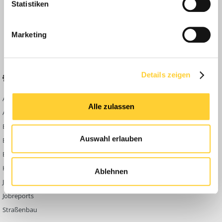
Statistiken
Anleitungen
FAQ
Marketing
Community Regeln
Details zeigen
BELIEBTE FOREN
KONTAKT
Abbruch
Werben auf
Alle zulassen
Bauforum24
Ausbildung & Beruf
Kontakt
Bau Allgemein
Impressum
Auswahl erlauben
Baumaschinen
Datenschutzerklärung
Berg- & Tagebau
Hoch- & Tiefbau
Ablehnen
Jobbörse
Jobreports
Straßenbau