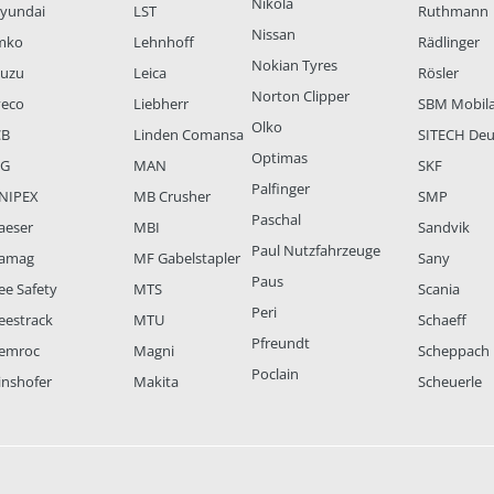
Nikola
yundai
LST
Ruthmann
Nissan
mko
Lehnhoff
Rädlinger
Nokian Tyres
suzu
Leica
Rösler
Norton Clipper
veco
Liebherr
SBM Mobil
Olko
CB
Linden Comansa
SITECH Deu
Optimas
LG
MAN
SKF
Palfinger
NIPEX
MB Crusher
SMP
Paschal
aeser
MBI
Sandvik
Paul Nutzfahrzeuge
amag
MF Gabelstapler
Sany
Paus
ee Safety
MTS
Scania
Peri
eestrack
MTU
Schaeff
Pfreundt
emroc
Magni
Scheppach
Poclain
inshofer
Makita
Scheuerle