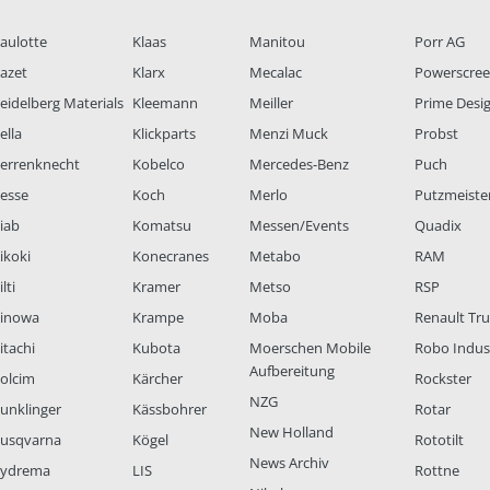
aulotte
Klaas
Manitou
Porr AG
azet
Klarx
Mecalac
Powerscre
eidelberg Materials
Kleemann
Meiller
Prime Desi
ella
Klickparts
Menzi Muck
Probst
errenknecht
Kobelco
Mercedes-Benz
Puch
esse
Koch
Merlo
Putzmeiste
iab
Komatsu
Messen/Events
Quadix
ikoki
Konecranes
Metabo
RAM
lti
Kramer
Metso
RSP
inowa
Krampe
Moba
Renault Tr
itachi
Kubota
Moerschen Mobile
Robo Indus
Aufbereitung
olcim
Kärcher
Rockster
NZG
unklinger
Kässbohrer
Rotar
New Holland
usqvarna
Kögel
Rototilt
News Archiv
ydrema
LIS
Rottne