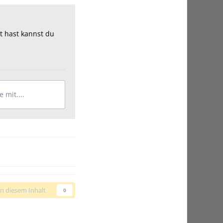
t hast kannst du
 mit....
n diesem Inhalt
0