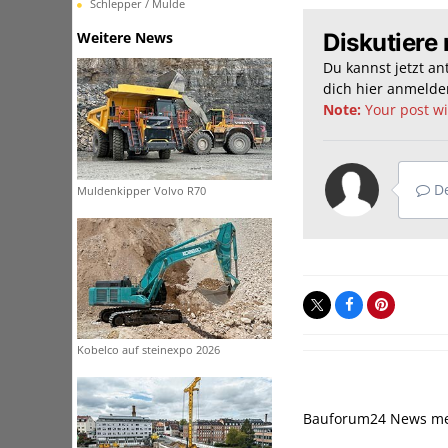
Schlepper / Mulde
Diskutiere 
Weitere News
Du kannst jetzt a
dich hier
anmelde
Note:
Your post wil
De
Muldenkipper Volvo R70
Kobelco auf steinexpo 2026
Bauforum24 News m