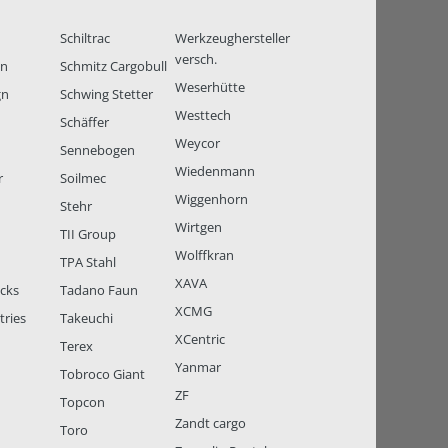
Schiltrac
Werkzeughersteller
versch.
en
Schmitz Cargobull
Weserhütte
gn
Schwing Stetter
Westtech
Schäffer
Weycor
Sennebogen
Wiedenmann
r
Soilmec
Wiggenhorn
Stehr
Wirtgen
TII Group
Wolffkran
TPA Stahl
XAVA
ucks
Tadano Faun
XCMG
tries
Takeuchi
XCentric
Terex
Yanmar
Tobroco Giant
ZF
Topcon
Zandt cargo
Toro