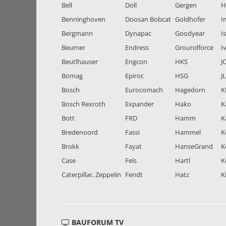
Bell
Doll
Gergen
H
Benninghoven
Doosan Bobcat
Goldhofer
I
Bergmann
Dynapac
Goodyear
I
Beumer
Endress
Groundforce
I
Beutlhauser
Engcon
HKS
J
Bomag
Epiroc
HSG
J
Bosch
Eurocomach
Hagedorn
K
Bosch Rexroth
Expander
Hako
K
Bott
FRD
Hamm
K
Bredenoord
Fassi
Hammel
K
Brokk
Fayat
HanseGrand
K
Case
Fels
Hartl
K
Caterpillar, Zeppelin
Fendt
Hatz
K
BAUFORUM TV