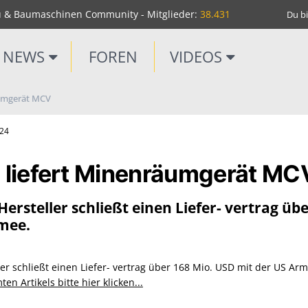
u & Baumaschinen Community - Mitglieder:
38.431
Du bi
NEWS
FOREN
VIDEOS
umgerät MCV
m24
liefert Minenräumgerät MC
ersteller schließt einen Liefer- vertrag üb
mee.
er schließt einen Liefer- vertrag über 168 Mio. USD mit der US Arm
n Artikels bitte hier klicken...