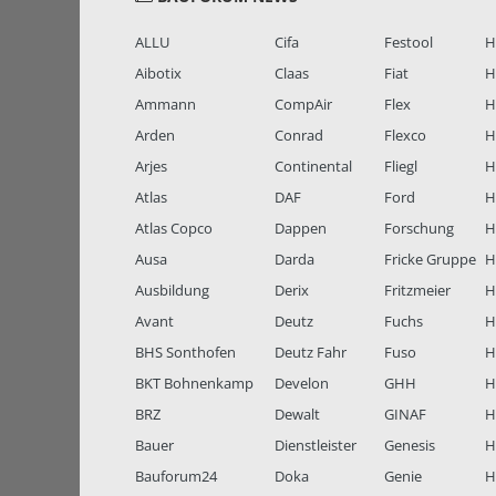
ALLU
Cifa
Festool
H
Aibotix
Claas
Fiat
H
Ammann
CompAir
Flex
H
Arden
Conrad
Flexco
H
Arjes
Continental
Fliegl
H
Atlas
DAF
Ford
H
Atlas Copco
Dappen
Forschung
H
Ausa
Darda
Fricke Gruppe
H
Ausbildung
Derix
Fritzmeier
Hi
Avant
Deutz
Fuchs
H
BHS Sonthofen
Deutz Fahr
Fuso
H
BKT Bohnenkamp
Develon
GHH
H
BRZ
Dewalt
GINAF
H
Bauer
Dienstleister
Genesis
H
Bauforum24
Doka
Genie
H