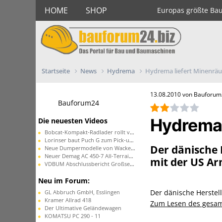
HOME
SHOP
Europas größte Ba
Startseite
News
Hydrema
Hydrema liefert Minenrä
13.08.2010 von Bauforu
Bauforum24
Hydrema 
Die neuesten Videos
Bobcat-Kompakt-Radlader rollt vom Band
Lorinser baut Puch G zum Pick-up um
Der dänische H
Neue Dumpermodelle von Wacker Neuson
Neuer Demag AC 450-7 All-Terrain-Kran
mit der US Ar
VDBUM Abschlussbericht Großseminar
Neu im Forum:
Der dänische Herstell
GL Abbruch GmbH, Esslingen
Kramer Allrad 418
Zum Lesen des gesamte
Der Ultimative Geländewagen
KOMATSU PC 290 - 11