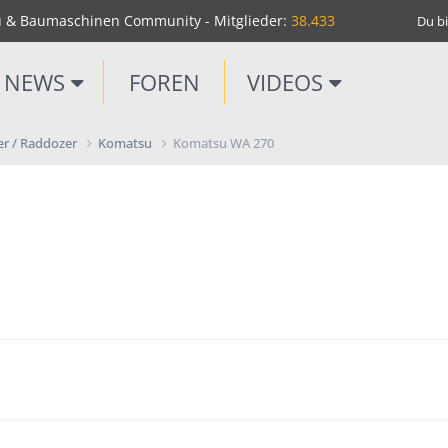
u & Baumaschinen Community - Mitglieder:
38.433
Du bi
NEWS
FOREN
VIDEOS
er / Raddozer
Komatsu
Komatsu WA 270