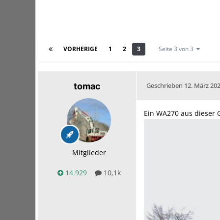
VORHERIGE
1
2
3
Seite 3 von 3
tomac
Geschrieben
12. März 20
Ein WA270 aus dieser 
Mitglieder
14.929
10,1k