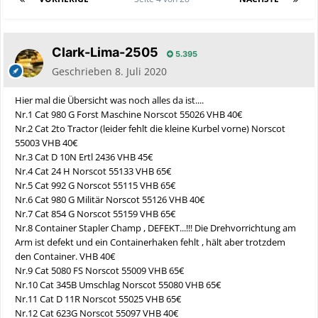
Clark-Lima-2505
5.395
Geschrieben
8. Juli 2020
Hier mal die Übersicht was noch alles da ist....
Nr.1 Cat 980 G Forst Maschine Norscot 55026 VHB 40€
Nr.2 Cat 2to Tractor (leider fehlt die kleine Kurbel vorne) Norscot
55003 VHB 40€
Nr.3 Cat D 10N Ertl 2436 VHB 45€
Nr.4 Cat 24 H Norscot 55133 VHB 65€
Nr.5 Cat 992 G Norscot 55115 VHB 65€
Nr.6 Cat 980 G Militär Norscot 55126 VHB 40€
Nr.7 Cat 854 G Norscot 55159 VHB 65€
Nr.8 Container Stapler Champ , DEFEKT...!!! Die Drehvorrichtung am
Arm ist defekt und ein Containerhaken fehlt , hält aber trotzdem
den Container. VHB 40€
Nr.9 Cat 5080 FS Norscot 55009 VHB 65€
Nr.10 Cat 345B Umschlag Norscot 55080 VHB 65€
Nr.11 Cat D 11R Norscot 55025 VHB 65€
Nr.12 Cat 623G Norscot 55097 VHB 40€