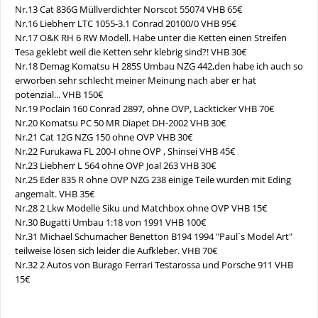
Nr.13 Cat 836G Müllverdichter Norscot 55074 VHB 65€
Nr.16 Liebherr LTC 1055-3.1 Conrad 20100/0 VHB 95€
Nr.17 O&K RH 6 RW Modell. Habe unter die Ketten einen Streifen
Tesa geklebt weil die Ketten sehr klebrig sind?! VHB 30€
Nr.18 Demag Komatsu H 285S Umbau NZG 442,den habe ich auch so
erworben sehr schlecht meiner Meinung nach aber er hat
potenzial... VHB 150€
Nr.19 Poclain 160 Conrad 2897, ohne OVP, Lackticker VHB 70€
Nr.20 Komatsu PC 50 MR Diapet DH-2002 VHB 30€
Nr.21 Cat 12G NZG 150 ohne OVP VHB 30€
Nr.22 Furukawa FL 200-I ohne OVP , Shinsei VHB 45€
Nr.23 Liebherr L 564 ohne OVP Joal 263 VHB 30€
Nr.25 Eder 835 R ohne OVP NZG 238 einige Teile wurden mit Eding
angemalt. VHB 35€
Nr.28 2 Lkw Modelle Siku und Matchbox ohne OVP VHB 15€
Nr.30 Bugatti Umbau 1:18 von 1991 VHB 100€
Nr.31 Michael Schumacher Benetton B194 1994 "Paul`s Model Art"
teilweise lösen sich leider die Aufkleber. VHB 70€
Nr.32 2 Autos von Burago Ferrari Testarossa und Porsche 911 VHB
15€