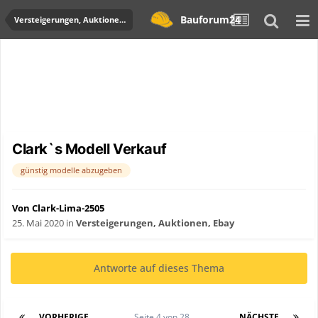
Bauforum24
Versteigerungen, Auktionen, Ebay
Clark`s Modell Verkauf
günstig modelle abzugeben
Von Clark-Lima-2505
25. Mai 2020
in
Versteigerungen, Auktionen, Ebay
Antworte auf dieses Thema
VORHERIGE
Seite 4 von 28
NÄCHSTE