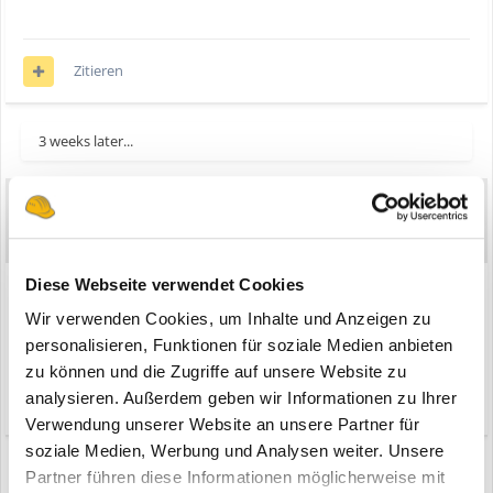
Zitieren
3 weeks later...
Clark-Lima-2505
5.395
Geschrieben
28. Juli 2020
Mahlzeit Gemeinde,
Diese Webseite verwendet Cookies
Nr.9 Cat 5080 FS Norscot 55009 VHB 65€ ist verkauft....
Wir verwenden Cookies, um Inhalte und Anzeigen zu
personalisieren, Funktionen für soziale Medien anbieten
zu können und die Zugriffe auf unsere Website zu
analysieren. Außerdem geben wir Informationen zu Ihrer
Zitieren
Verwendung unserer Website an unsere Partner für
soziale Medien, Werbung und Analysen weiter. Unsere
2 weeks later...
Partner führen diese Informationen möglicherweise mit