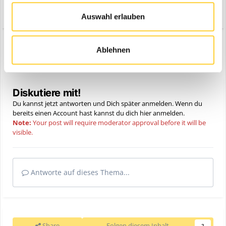
Zitieren
Auswahl erlauben
Ablehnen
VORHERIGE
Seite 4 von 28
NÄCHSTE
Diskutiere mit!
Du kannst jetzt antworten und Dich später anmelden. Wenn du
bereits einen Account hast kannst du dich hier
anmelden
.
Note:
Your post will require moderator approval before it will be
visible.
Antworte auf dieses Thema...
Share
Folgen diesem Inhalt
2