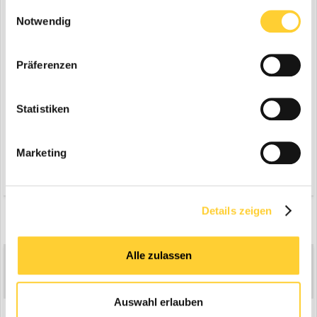
gesammelt haben.
Einwilligungsauswahl
Notwendig
Präferenzen
Statistiken
Marketing
Zitieren
4
Details zeigen
8 months later...
Alle zulassen
Colourconcept
9.256
Geschrieben
5. Februar 2023
Auswahl erlauben
2019. Radlader Caterpillar CAT 966M
XE