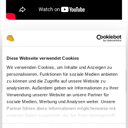
Zitieren
6
Diese Webseite verwendet Cookies
2 months later...
Wir verwenden Cookies, um Inhalte und Anzeigen zu
personalisieren, Funktionen für soziale Medien anbieten
Demolition Roger
10.802
zu können und die Zugriffe auf unsere Website zu
Geschrieben
12. Mai 2022
analysieren. Außerdem geben wir Informationen zu Ihrer
Verwendung unserer Website an unsere Partner für
soziale Medien, Werbung und Analysen weiter. Unsere
Partner führen diese Informationen möglicherweise mit
weiteren Daten zusammen, die Sie ihnen bereitgestellt
haben oder die sie im Rahmen Ihrer Nutzung der Dienste