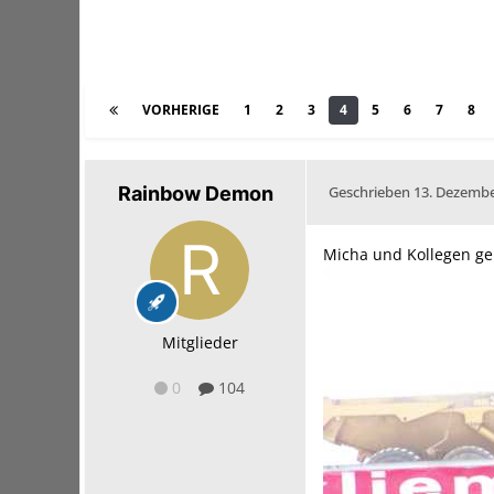
VORHERIGE
1
2
3
4
5
6
7
8
Rainbow Demon
Geschrieben
13. Dezembe
Micha und Kollegen ge
Mitglieder
0
104