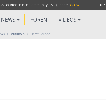
u & Baumaschinen Community - Mitglieder:
38.434
Du bi
NEWS
FOREN
VIDEOS
News
Baufirmen
Kliemt-Gruppe