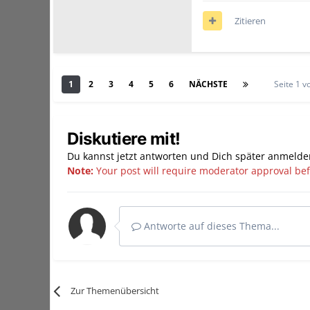
Zitieren
1
2
3
4
5
6
NÄCHSTE
Seite 1 
Diskutiere mit!
Du kannst jetzt antworten und Dich später anmelde
Note:
Your post will require moderator approval befor
Antworte auf dieses Thema...
Zur Themenübersicht