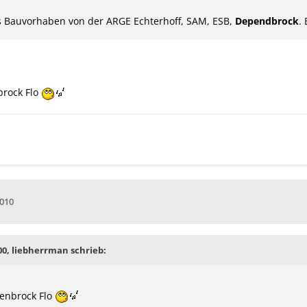
s Bauvorhaben von der ARGE Echterhoff, SAM, ESB,
Dependbrock
.
brock Flo
2010
:00, liebherrman schrieb:
penbrock Flo