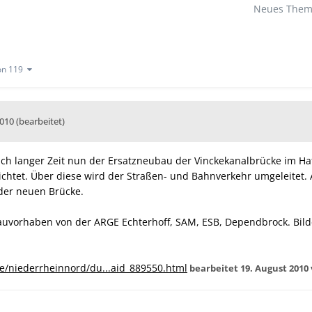
Neues Thema
von 119
2010
(bearbeitet)
ach langer Zeit nun der Ersatzneubau der Vinckekanalbrücke im H
ichtet. Über diese wird der Straßen- und Bahnverkehr umgeleitet. 
der neuen Brücke.
auvorhaben von der ARGE Echterhoff, SAM, ESB, Dependbrock. Bild
de/niederrheinnord/du...aid_889550.html
bearbeitet
19. August 2010