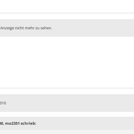
 Anzeige nicht mehr zu sehen.
2010
:00, mo2351 schrieb: