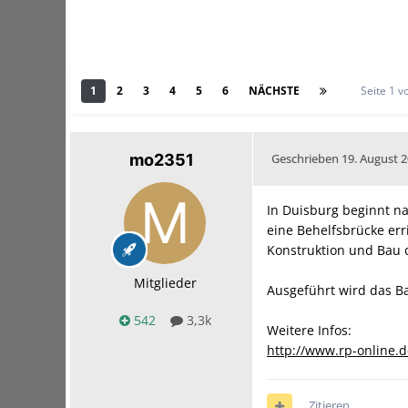
1
2
3
4
5
6
NÄCHSTE
Seite 1 
mo2351
Geschrieben
19. August 
In Duisburg beginnt n
eine Behelfsbrücke err
Konstruktion und Bau 
Mitglieder
Ausgeführt wird das B
542
3,3k
Weitere Infos:
http://www.rp-online.
Zitieren