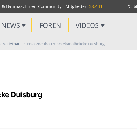
u & Baumaschinen Community - Mitglieder:
38.431
Du bi
NEWS
FOREN
VIDEOS
- & Tiefbau
Ersatzneubau Vinckekanalbrücke Duisburg
ke Duisburg