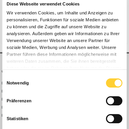
ein Thema erstellte Bauforum24 in
News aus der
Diese Webseite verwendet Cookies
Baumaschinen Industrie
Wir verwenden Cookies, um Inhalte und Anzeigen zu
Bratislava (Slowakei) - Erstmals wird in der Slowakei ein HC-L-
personalisieren, Funktionen für soziale Medien anbieten
Verstellauslegerkran eingesetzt, der auf eine beeindruckende Höhe
zu können und die Zugriffe auf unsere Website zu
von 145 Metern klettert. Insgesamt drei Liebherr-Krane spielen
analysieren. Außerdem geben wir Informationen zu Ihrer
(und 9 weitere)
4. Juni 2025
zaha hadid
bauprojekt
eine Schlüsselrolle beim Bau des Skypark Towers in Bratislava, dem
Verwendung unserer Website an unsere Partner für
letzten der fünf Hochhäuser, die die Skyl...
soziale Medien, Werbung und Analysen weiter. Unsere
Partner führen diese Informationen möglicherweise mit
weiteren Daten zusammen, die Sie ihnen bereitgestellt
haben oder die sie im Rahmen Ihrer Nutzung der Dienste
BAUFORUM24
FORUM LINKS
gesammelt haben.
Einwilligungsauswahl
Notwendig
Bauforum24 News
Registrieren
Bauforum24 TV
Anmelden
BF24 Mediathek
Passwort vergessen?
Präferenzen
BF24 Fotostrecken
Neue Themen
Bauforum Shop
Forenübersicht
Statistiken
Inside