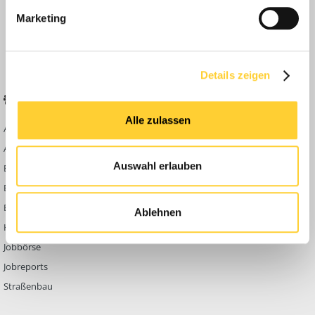
Anleitungen
Marketing
FAQ
Community Regeln
Details zeigen
BELIEBTE FOREN
KONTAKT
Alle zulassen
Abbruch
Werben auf
Bauforum24
Ausbildung & Beruf
Kontakt
Auswahl erlauben
Bau Allgemein
Impressum
Baumaschinen
Datenschutzerklärung
Berg- & Tagebau
Ablehnen
Hoch- & Tiefbau
Jobbörse
Jobreports
Straßenbau