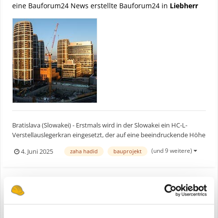
eine Bauforum24 News erstellte Bauforum24 in
Liebherr
Bratislava (Slowakei) - Erstmals wird in der Slowakei ein HC-L-
Verstellauslegerkran eingesetzt, der auf eine beeindruckende Höhe
von 145 Metern klettert. Insgesamt drei Liebherr-Krane spielen
(und 9 weitere)
4. Juni 2025
zaha hadid
bauprojekt
eine Schlüsselrolle beim Bau des Skypark Towers in Bratislava, dem
letzten der fünf Hochhäuser, die die Skyl...
Liebherr Verstellauslegerkran