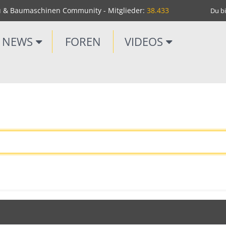
u & Baumaschinen Community - Mitglieder:
38.433
Du bi
NEWS
FOREN
VIDEOS