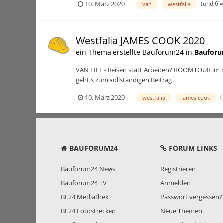
(und 6 
10. März 2020
van
westfalia
Westfalia JAMES COOK 2020
ein Thema erstellte Bauforum24 in
Bauforu
VAN LIFE - Reisen statt Arbeiten? ROOMTOUR im 
geht's zum vollständigen Beitrag
(
10. März 2020
westfalia
james cook
BAUFORUM24
FORUM LINKS
Bauforum24 News
Registrieren
Bauforum24 TV
Anmelden
BF24 Mediathek
Passwort vergessen?
BF24 Fotostrecken
Neue Themen