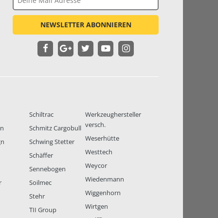
NEWSLETTER ABONNIEREN
Schiltrac
Werkzeughersteller
versch.
en
Schmitz Cargobull
Weserhütte
gn
Schwing Stetter
Westtech
Schäffer
Weycor
Sennebogen
Wiedenmann
r
Soilmec
Wiggenhorn
Stehr
Wirtgen
TII Group