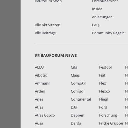
Bauforum Shop
Forenübersicht
Inside
Anleitungen
Alle Aktivitäten
FAQ
Alle Beiträge
Community Regeln
BAUFORUM NEWS
ALLU
Cifa
Festool
H
Aibotix
Claas
Fiat
H
Ammann
CompAir
Flex
H
Arden
Conrad
Flexco
H
Arjes
Continental
Fliegl
H
Atlas
DAF
Ford
H
Atlas Copco
Dappen
Forschung
H
Ausa
Darda
Fricke Gruppe
H