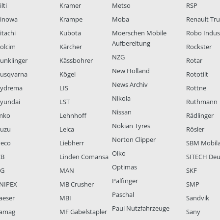
lti
Kramer
Metso
RSP
inowa
Krampe
Moba
Renault Tr
itachi
Kubota
Moerschen Mobile
Robo Indus
Aufbereitung
olcim
Kärcher
Rockster
NZG
unklinger
Kässbohrer
Rotar
New Holland
usqvarna
Kögel
Rototilt
News Archiv
ydrema
LIS
Rottne
Nikola
yundai
LST
Ruthmann
Nissan
mko
Lehnhoff
Rädlinger
Nokian Tyres
suzu
Leica
Rösler
Norton Clipper
veco
Liebherr
SBM Mobil
Olko
CB
Linden Comansa
SITECH Deu
Optimas
LG
MAN
SKF
Palfinger
NIPEX
MB Crusher
SMP
Paschal
aeser
MBI
Sandvik
Paul Nutzfahrzeuge
amag
MF Gabelstapler
Sany