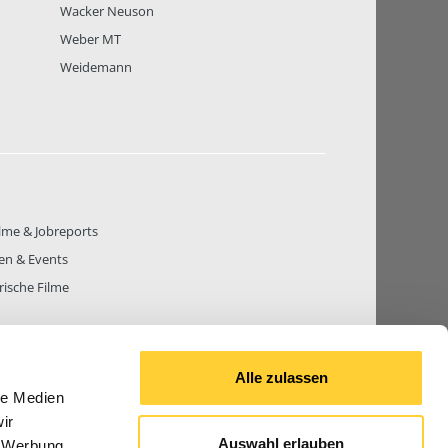
Wacker Neuson
Weber MT
Weidemann
lme & Jobreports
en & Events
rische Filme
Alle zulassen
le Medien
THEMEN
81.271
BEITRÄGE GESAMT
842.672
ir
Auswahl erlauben
, Werbung