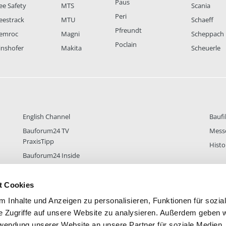
Paus
ee Safety
MTS
Scania
Peri
eestrack
MTU
Schaeff
Pfreundt
emroc
Magni
Scheppach
Poclain
inshofer
Makita
Scheuerle
English Channel
Baufi
Bauforum24 TV
Mess
PraxisTipp
Histo
Bauforum24 Inside
t Cookies
 Inhalte und Anzeigen zu personalisieren, Funktionen für sozia
DER
38.433
FOREN STATISTIK
ALLE 
e Zugriffe auf unsere Website zu analysieren. Außerdem geben w
rwendung unserer Website an unsere Partner für soziale Medien