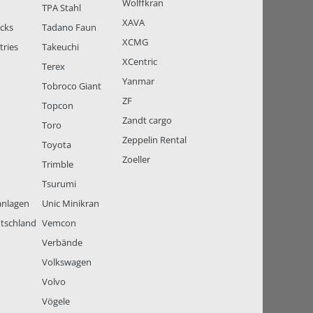
Wolffkran
TPA Stahl
XAVA
ucks
Tadano Faun
XCMG
tries
Takeuchi
XCentric
Terex
Yanmar
Tobroco Giant
ZF
Topcon
Zandt cargo
Toro
Zeppelin Rental
Toyota
Zoeller
Trimble
Tsurumi
anlagen
Unic Minikran
tschland
Vemcon
Verbände
Volkswagen
Volvo
Vögele