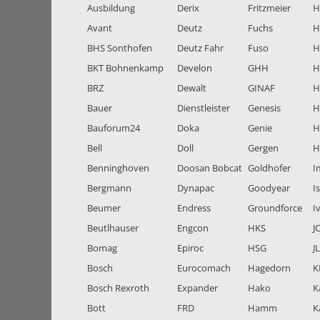
Ausbildung
Derix
Fritzmeier
Hi
Avant
Deutz
Fuchs
H
BHS Sonthofen
Deutz Fahr
Fuso
H
BKT Bohnenkamp
Develon
GHH
H
BRZ
Dewalt
GINAF
H
Bauer
Dienstleister
Genesis
H
Bauforum24
Doka
Genie
H
Bell
Doll
Gergen
H
Benninghoven
Doosan Bobcat
Goldhofer
I
Bergmann
Dynapac
Goodyear
I
Beumer
Endress
Groundforce
I
Beutlhauser
Engcon
HKS
J
Bomag
Epiroc
HSG
J
Bosch
Eurocomach
Hagedorn
K
Bosch Rexroth
Expander
Hako
K
Bott
FRD
Hamm
K