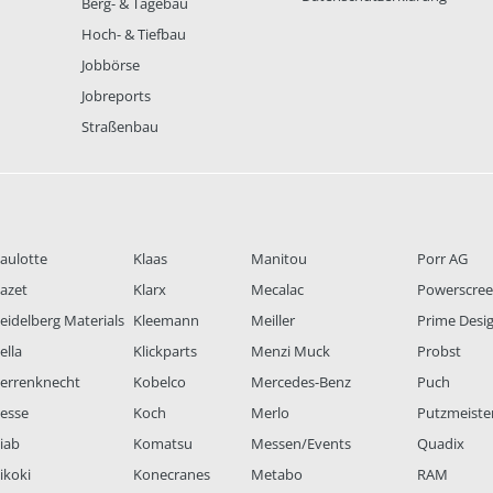
Berg- & Tagebau
Hoch- & Tiefbau
Jobbörse
Jobreports
Straßenbau
aulotte
Klaas
Manitou
Porr AG
azet
Klarx
Mecalac
Powerscre
eidelberg Materials
Kleemann
Meiller
Prime Desi
ella
Klickparts
Menzi Muck
Probst
errenknecht
Kobelco
Mercedes-Benz
Puch
esse
Koch
Merlo
Putzmeiste
iab
Komatsu
Messen/Events
Quadix
ikoki
Konecranes
Metabo
RAM