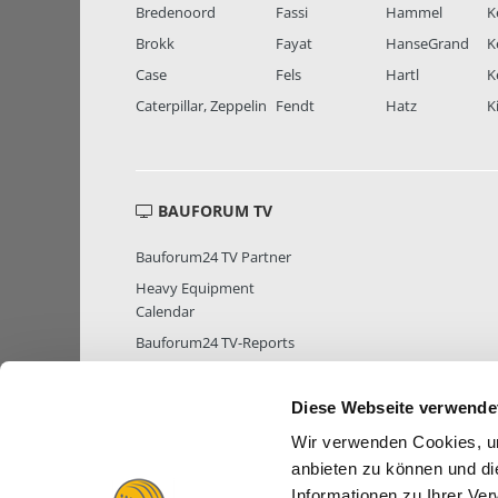
Bredenoord
Fassi
Hammel
K
Brokk
Fayat
HanseGrand
K
Case
Fels
Hartl
K
Caterpillar, Zeppelin
Fendt
Hatz
K
BAUFORUM TV
Bauforum24 TV Partner
Heavy Equipment
Calendar
Bauforum24 TV-Reports
Diese Webseite verwende
Wir verwenden Cookies, um
MITGLIEDER STATISTIK
MITGLIE
anbieten zu können und di
Informationen zu Ihrer Ve