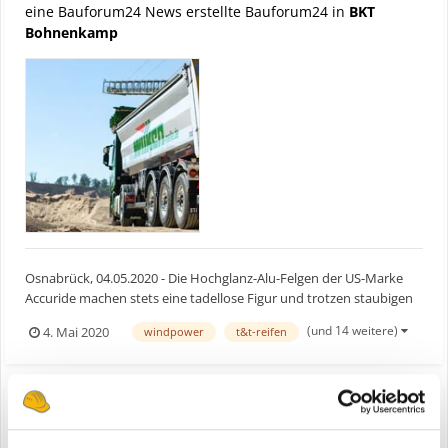
eine Bauforum24 News erstellte Bauforum24 in
BKT
Bohnenkamp
Osnabrück, 04.05.2020 - Die Hochglanz-Alu-Felgen der US-Marke
Accuride machen stets eine tadellose Figur und trotzen staubigen
Pisten ebenso wie der Streusalz-Saison. Fernfahrer Wolfgang Vaak
(und 14 weitere)
4. Mai 2020
windpower
t&t-reifen
vom Meller Schüttgut-Logistiker Alois Wilken fährt die Accushield-
veredelten Fabrikate seit einem Dreivierte...