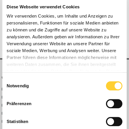
Bohnenkamp: Hochglanz-Alu-Felgen
Diese Webseite verwendet Cookies
ein Thema erstellte Bauforum24 in
News aus der
Baumaschinen Industrie
Wir verwenden Cookies, um Inhalte und Anzeigen zu
personalisieren, Funktionen für soziale Medien anbieten
Osnabrück, 04.05.2020 - Die Hochglanz-Alu-Felgen der US-Marke
zu können und die Zugriffe auf unsere Website zu
Accuride machen stets eine tadellose Figur und trotzen staubigen
Pisten ebenso wie der Streusalz-Saison. Fernfahrer Wolfgang Vaak
analysieren. Außerdem geben wir Informationen zu Ihrer
(und 14 weitere)
4. Mai 2020
windpower
t&t-reifen
vom Meller Schüttgut-Logistiker Alois Wilken fährt die Accushield-
Verwendung unserer Website an unsere Partner für
veredelten Fabrikate seit einem Dreivierte...
soziale Medien, Werbung und Analysen weiter. Unsere
Partner führen diese Informationen möglicherweise mit
weiteren Daten zusammen, die Sie ihnen bereitgestellt
haben oder die sie im Rahmen Ihrer Nutzung der Dienste
BAUFORUM24
FORUM LINKS
gesammelt haben.
Einwilligungsauswahl
Notwendig
Bauforum24 News
Registrieren
Bauforum24 TV
Anmelden
Präferenzen
BF24 Mediathek
Passwort vergessen?
BF24 Fotostrecken
Neue Themen
Bauforum Shop
Forenübersicht
Statistiken