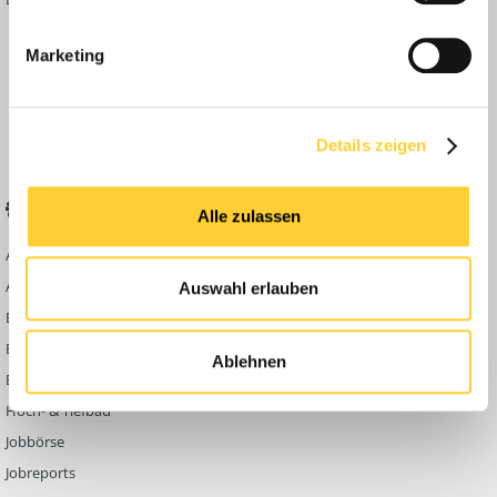
Inside
Marketing
Anleitungen
FAQ
Community Regeln
Details zeigen
BELIEBTE FOREN
KONTAKT
Alle zulassen
Abbruch
Werben auf
Bauforum24
Ausbildung & Beruf
Auswahl erlauben
Kontakt
Bau Allgemein
Impressum
Baumaschinen
Ablehnen
Datenschutzerklärung
Berg- & Tagebau
Hoch- & Tiefbau
Jobbörse
Jobreports