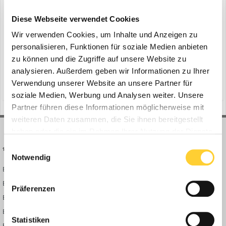
STIHL TIMBERSPORTS Weltmeisterschaft
ein Thema erstellte Bauforum24 in
News aus der
Diese Webseite verwendet Cookies
Baumaschinen Industrie
Wir verwenden Cookies, um Inhalte und Anzeigen zu
Mailand (Italien) | Waiblingen - Wenn Ende Oktober die 20. Auflage
personalisieren, Funktionen für soziale Medien anbieten
der STIHL TIMBERSPORTS® Weltmeisterschaften in der Allianz
zu können und die Zugriffe auf unsere Website zu
Cloud Arena in Mailand stattfindet, kommt es zum
analysieren. Außerdem geben wir Informationen zu Ihrer
17. Oktober 2025
Aufeinandertreffen zweier Ausnahmeathleten: Nate Hodges (USA),
Verwendung unserer Website an unsere Partner für
(und 10 weitere)
stihl
stihl timbersports
amtierender Weltmeister und Weltrekordhalter an der Hot Saw, t...
soziale Medien, Werbung und Analysen weiter. Unsere
Partner führen diese Informationen möglicherweise mit
weiteren Daten zusammen, die Sie ihnen bereitgestellt
haben oder die sie im Rahmen Ihrer Nutzung der Dienste
gesammelt haben.
Einwilligungsauswahl
BAUFORUM24
FORUM LINKS
Notwendig
Bauforum24 News
Registrieren
Bauforum24 TV
Anmelden
Präferenzen
BF24 Mediathek
Passwort vergessen?
BF24 Fotostrecken
Neue Themen
Statistiken
Bauforum Shop
Forenübersicht