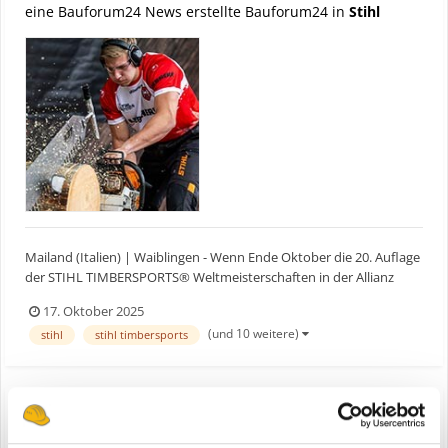
eine Bauforum24 News erstellte Bauforum24 in
Stihl
Mailand (Italien) | Waiblingen - Wenn Ende Oktober die 20. Auflage
der STIHL TIMBERSPORTS® Weltmeisterschaften in der Allianz
Cloud Arena in Mailand stattfindet, kommt es zum
17. Oktober 2025
Aufeinandertreffen zweier Ausnahmeathleten: Nate Hodges (USA),
(und 10 weitere)
stihl
stihl timbersports
amtierender Weltmeister und Weltrekordhalter an der Hot Saw, t...