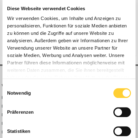
KEMROC-Schneidrad DMW 220
Diese Webseite verwendet Cookies
ein Thema erstellte Bauforum24 in
News aus der
Baumaschinen Industrie
Wir verwenden Cookies, um Inhalte und Anzeigen zu
personalisieren, Funktionen für soziale Medien anbieten
Hämbach - Eine ausgediente Wehranlage in Stadtilm (Thüringen)
zu können und die Zugriffe auf unsere Website zu
wurde zurückgebaut, um den städtischen Abschnitt des Flusses
analysieren. Außerdem geben wir Informationen zu Ihrer
Ilm wieder für Fische passierbar zu machen. Beim Zerkleinern der
(und 10 weitere)
19. August 2024
sortiergreifer
wehr
mächtigen Wehrschwelle verwendete das Unternehmen JeFra
Verwendung unserer Website an unsere Partner für
Bauservice GmbH & Co. KG ein KEMROC-Schneidrad DMW 220 a...
soziale Medien, Werbung und Analysen weiter. Unsere
Partner führen diese Informationen möglicherweise mit
weiteren Daten zusammen, die Sie ihnen bereitgestellt
haben oder die sie im Rahmen Ihrer Nutzung der Dienste
BAUFORUM24
FORUM LINKS
gesammelt haben.
Einwilligungsauswahl
Notwendig
Bauforum24 News
Registrieren
Bauforum24 TV
Anmelden
Präferenzen
BF24 Mediathek
Passwort vergessen?
BF24 Fotostrecken
Neue Themen
Statistiken
Bauforum Shop
Forenübersicht