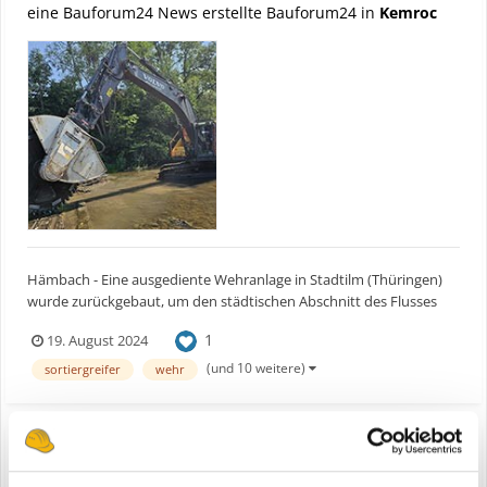
eine Bauforum24 News erstellte Bauforum24 in
Kemroc
Hämbach - Eine ausgediente Wehranlage in Stadtilm (Thüringen)
wurde zurückgebaut, um den städtischen Abschnitt des Flusses
Ilm wieder für Fische passierbar zu machen. Beim Zerkleinern der
1
19. August 2024
mächtigen Wehrschwelle verwendete das Unternehmen JeFra
Bauservice GmbH & Co. KG ein KEMROC-Schneidrad DMW 220 a...
(und 10 weitere)
sortiergreifer
wehr