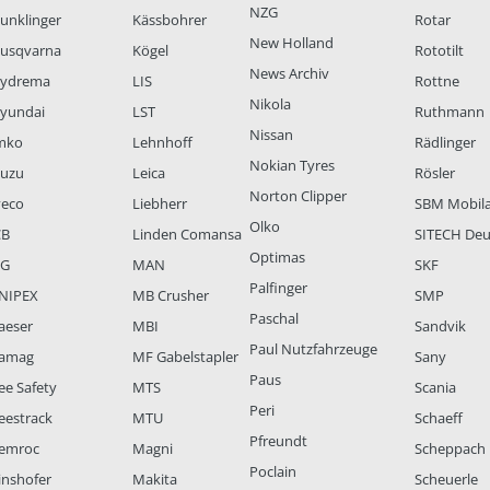
NZG
unklinger
Kässbohrer
Rotar
New Holland
usqvarna
Kögel
Rototilt
News Archiv
ydrema
LIS
Rottne
Nikola
yundai
LST
Ruthmann
Nissan
mko
Lehnhoff
Rädlinger
Nokian Tyres
suzu
Leica
Rösler
Norton Clipper
veco
Liebherr
SBM Mobil
Olko
CB
Linden Comansa
SITECH Deu
Optimas
LG
MAN
SKF
Palfinger
NIPEX
MB Crusher
SMP
Paschal
aeser
MBI
Sandvik
Paul Nutzfahrzeuge
amag
MF Gabelstapler
Sany
Paus
ee Safety
MTS
Scania
Peri
eestrack
MTU
Schaeff
Pfreundt
emroc
Magni
Scheppach
Poclain
inshofer
Makita
Scheuerle