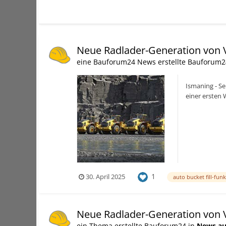
Neue Radlader-Generation von 
eine Bauforum24 News erstellte Bauforum2
Ismaning - Se
einer ersten 
Fokus der...
1
30. April 2025
auto bucket fill-fun
Neue Radlader-Generation von 
ein Thema erstellte Bauforum24 in
News au