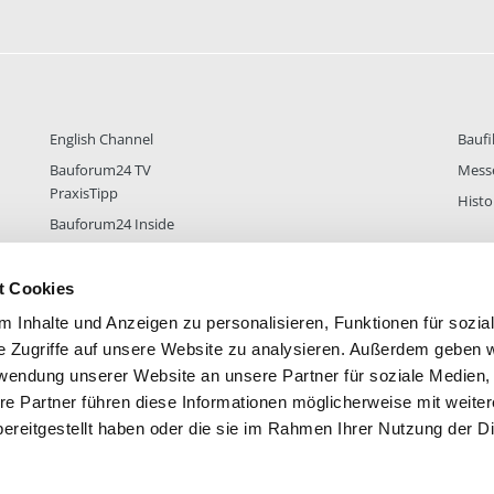
English Channel
Baufi
Bauforum24 TV
Mess
PraxisTipp
Histo
Bauforum24 Inside
t Cookies
 Inhalte und Anzeigen zu personalisieren, Funktionen für sozia
DER
38.434
FOREN STATISTIK
ALLE 
e Zugriffe auf unsere Website zu analysieren. Außerdem geben w
rwendung unserer Website an unsere Partner für soziale Medien
re Partner führen diese Informationen möglicherweise mit weite
ereitgestellt haben oder die sie im Rahmen Ihrer Nutzung der D