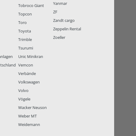
Yanmar
Tobroco Giant
ZF
Topcon
Zandt cargo
Toro
Zeppelin Rental
Toyota
Zoeller
Trimble
Tsurumi
anlagen
Unic Minikran
tschland
Vemcon
Verbände
Volkswagen
Volvo
Vögele
Wacker Neuson
Weber MT
Weidemann