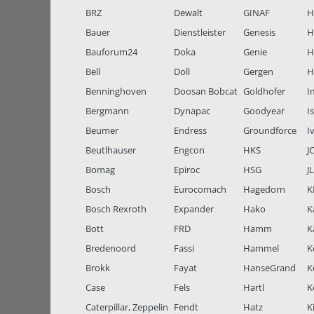
BRZ
Dewalt
GINAF
H
Bauer
Dienstleister
Genesis
H
Bauforum24
Doka
Genie
H
Bell
Doll
Gergen
H
Benninghoven
Doosan Bobcat
Goldhofer
I
Bergmann
Dynapac
Goodyear
I
Beumer
Endress
Groundforce
I
Beutlhauser
Engcon
HKS
J
Bomag
Epiroc
HSG
J
Bosch
Eurocomach
Hagedorn
K
Bosch Rexroth
Expander
Hako
K
Bott
FRD
Hamm
K
Bredenoord
Fassi
Hammel
K
Brokk
Fayat
HanseGrand
K
Case
Fels
Hartl
K
Caterpillar, Zeppelin
Fendt
Hatz
K