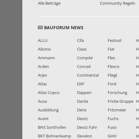
Alle Beiträge
Community Regeln
BAUFORUM NEWS
ALLU
Cifa
Festool
H
Aibotix
Claas
Fiat
H
Ammann
CompAir
Flex
H
Arden
Conrad
Flexco
H
Arjes
Continental
Fliegl
H
Atlas
DAF
Ford
H
Atlas Copco
Dappen
Forschung
H
Ausa
Darda
Fricke Gruppe
H
Ausbildung
Derix
Fritzmeier
Hi
Avant
Deutz
Fuchs
H
BHS Sonthofen
Deutz Fahr
Fuso
H
BKT Bohnenkamp
Develon
GHH
H