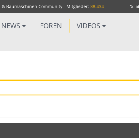
u & Baumaschinen Community - Mitglieder:
38.434
Du bi
NEWS
FOREN
VIDEOS