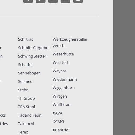
Schiltrac
Werkzeughersteller
versch.
en
Schmitz Cargobull
Weserhütte
gn
Schwing Stetter
Westtech
Schäffer
Weycor
Sennebogen
Wiedenmann
r
Soilmec
Wiggenhorn
Stehr
Wirtgen
TII Group
Wolffkran
TPA Stahl
XAVA
ucks
Tadano Faun
XCMG
tries
Takeuchi
XCentric
Terex