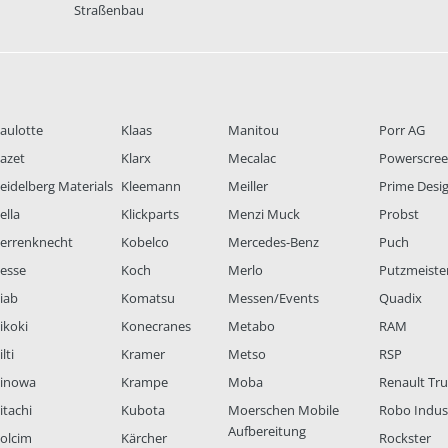
Straßenbau
aulotte
Klaas
Manitou
Porr AG
azet
Klarx
Mecalac
Powerscre
eidelberg Materials
Kleemann
Meiller
Prime Desi
ella
Klickparts
Menzi Muck
Probst
errenknecht
Kobelco
Mercedes-Benz
Puch
esse
Koch
Merlo
Putzmeiste
iab
Komatsu
Messen/Events
Quadix
ikoki
Konecranes
Metabo
RAM
lti
Kramer
Metso
RSP
inowa
Krampe
Moba
Renault Tr
itachi
Kubota
Moerschen Mobile
Robo Indus
Aufbereitung
olcim
Kärcher
Rockster