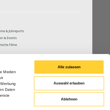
lme & Jobreports
en & Events
rische Filme
Alle zulassen
le Medien
THEMEN
81.272
BEITRÄGE GESAMT
842.686
ir
Auswahl erlauben
, Werbung
ren Daten
ienste
Ablehnen
© 2026 Bauforum24.biz