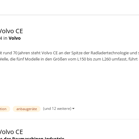
Volvo CE
4 in
Volvo
it rund 70 Jahren steht Volvo CE an der Spitze der Radladertechnologie und s
Welle, die fünf Modelle in den Größen vom L150 bis zum L260 umfasst, füh
(und 12 weitere)
ktion
anbaugeräte
Volvo CE
s der Baumaschinen Industrie