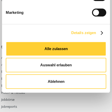
Inside
Marketing
Anleitungen
FAQ
Community Regeln
Details zeigen
BELIEBTE FOREN
KONTAKT
Alle zulassen
Abbruch
Werben auf
Bauforum24
Ausbildung & Beruf
Auswahl erlauben
Kontakt
Bau Allgemein
Impressum
Baumaschinen
Ablehnen
Datenschutzerklärung
Berg- & Tagebau
Hoch- & Tiefbau
Jobbörse
Jobreports