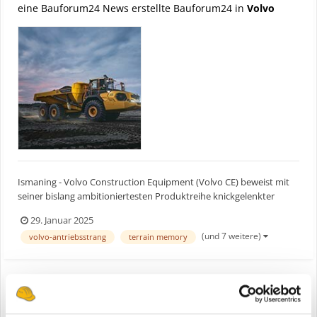
eine Bauforum24 News erstellte Bauforum24 in
Volvo
Ismaning - Volvo Construction Equipment (Volvo CE) beweist mit
seiner bislang ambitioniertesten Produktreihe knickgelenkter
Dumper sein klares Bekenntnis zu modernster Technologie,
29. Januar 2025
maximaler Sicherheit und höchster Produktivität – selbst für die
(und 7 weitere)
volvo-antriebsstrang
terrain memory
härtesten Baueinsätze der Welt. Bauforum24 Artik...