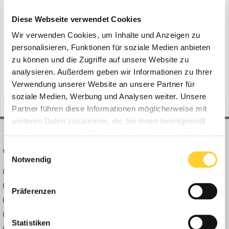
Neue knickgelenkte Dumper von Volvo
ein Thema erstellte Bauforum24 in
News aus der
Diese Webseite verwendet Cookies
Baumaschinen Industrie
Wir verwenden Cookies, um Inhalte und Anzeigen zu
Ismaning - Volvo Construction Equipment (Volvo CE) beweist mit
personalisieren, Funktionen für soziale Medien anbieten
seiner bislang ambitioniertesten Produktreihe knickgelenkter
zu können und die Zugriffe auf unsere Website zu
Dumper sein klares Bekenntnis zu modernster Technologie,
analysieren. Außerdem geben wir Informationen zu Ihrer
29. Januar 2025
maximaler Sicherheit und höchster Produktivität – selbst für die
Verwendung unserer Website an unsere Partner für
(und 7 weitere)
volvo-antriebsstrang
terrain memory
härtesten Baueinsätze der Welt. Bauforum24 Artik...
soziale Medien, Werbung und Analysen weiter. Unsere
Partner führen diese Informationen möglicherweise mit
weiteren Daten zusammen, die Sie ihnen bereitgestellt
haben oder die sie im Rahmen Ihrer Nutzung der Dienste
gesammelt haben.
Einwilligungsauswahl
BAUFORUM24
FORUM LINKS
Notwendig
Bauforum24 News
Registrieren
Bauforum24 TV
Anmelden
Präferenzen
BF24 Mediathek
Passwort vergessen?
BF24 Fotostrecken
Neue Themen
Statistiken
Bauforum Shop
Forenübersicht