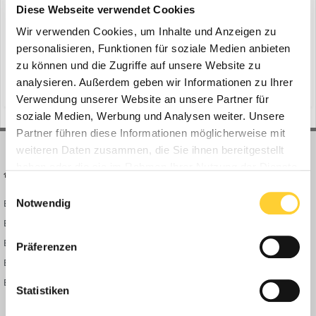
ein Thema erstellte Bauforum24 in
News aus der
Diese Webseite verwendet Cookies
Baumaschinen Industrie
Wir verwenden Cookies, um Inhalte und Anzeigen zu
München - MAN Truck & Bus will seine Business Unit Van auf eine
personalisieren, Funktionen für soziale Medien anbieten
breitere, internationalere Basis stellen und verkauft seine
zu können und die Zugriffe auf unsere Website zu
Transporter nun auch in den Vereinigten Arabischen Emiraten
analysieren. Außerdem geben wir Informationen zu Ihrer
(und 13 weitere)
5. Mai 2025
minibus
kombi
(VAE). Mitte April fand der offzielle Launch des MAN TGE in Dubai in
Verwendung unserer Website an unsere Partner für
Zusammenarbeit mit dem MAN Importeur Darwish bi...
soziale Medien, Werbung und Analysen weiter. Unsere
Partner führen diese Informationen möglicherweise mit
weiteren Daten zusammen, die Sie ihnen bereitgestellt
haben oder die sie im Rahmen Ihrer Nutzung der Dienste
BAUFORUM24
FORUM LINKS
gesammelt haben.
Einwilligungsauswahl
Notwendig
Bauforum24 News
Registrieren
Bauforum24 TV
Anmelden
BF24 Mediathek
Passwort vergessen?
Präferenzen
BF24 Fotostrecken
Neue Themen
Bauforum Shop
Forenübersicht
Statistiken
Inside