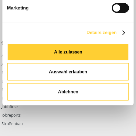
Anleitungen
Marketing
FAQ
Community Regeln
Details zeigen
BELIEBTE FOREN
KONTAKT
Alle zulassen
Abbruch
Werben auf
Bauforum24
Ausbildung & Beruf
Kontakt
Auswahl erlauben
Bau Allgemein
Impressum
Baumaschinen
Datenschutzerklärung
Berg- & Tagebau
Ablehnen
Hoch- & Tiefbau
Jobbörse
Jobreports
Straßenbau