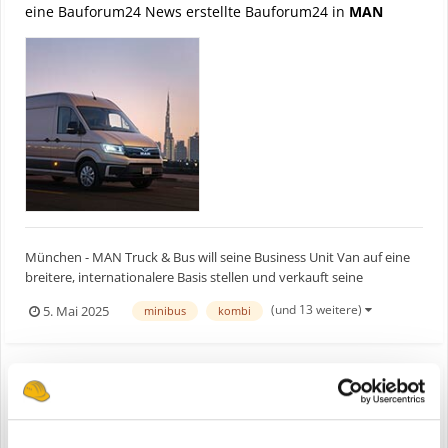
eine Bauforum24 News erstellte Bauforum24 in
MAN
München - MAN Truck & Bus will seine Business Unit Van auf eine
breitere, internationalere Basis stellen und verkauft seine
Transporter nun auch in den Vereinigten Arabischen Emiraten
(und 13 weitere)
5. Mai 2025
minibus
kombi
(VAE). Mitte April fand der offzielle Launch des MAN TGE in Dubai in
Zusammenarbeit mit dem MAN Importeur Darwish bi...
MAN TGE startet in VAE