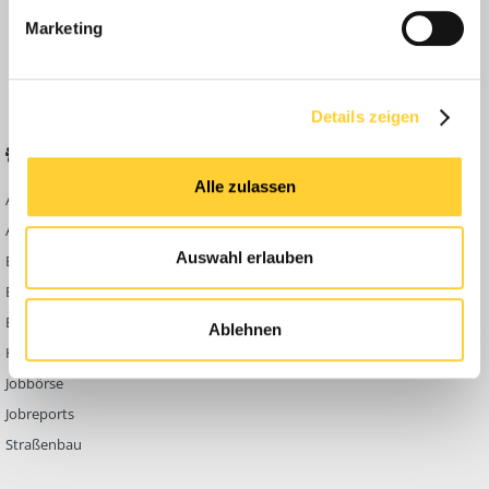
Anleitungen
Marketing
FAQ
Community Regeln
Details zeigen
BELIEBTE FOREN
KONTAKT
Alle zulassen
Abbruch
Werben auf
Bauforum24
Ausbildung & Beruf
Kontakt
Auswahl erlauben
Bau Allgemein
Impressum
Baumaschinen
Datenschutzerklärung
Berg- & Tagebau
Ablehnen
Hoch- & Tiefbau
Jobbörse
Jobreports
Straßenbau