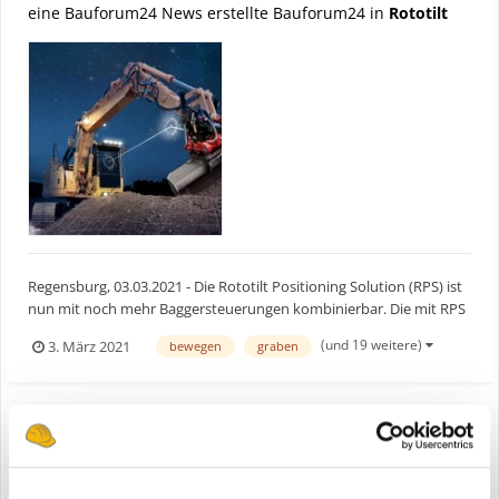
eine Bauforum24 News erstellte Bauforum24 in
Rototilt
Regensburg, 03.03.2021 - Die Rototilt Positioning Solution (RPS) ist
nun mit noch mehr Baggersteuerungen kombinierbar. Die mit RPS
ausgestatteten Schwenkrotatoren von Rototilt sind bereits
(und 19 weitere)
3. März 2021
bewegen
graben
kompatibel mit Leica, Trimble, Topcon, MOBA/Novatron und L5.
Seit dem 1. Februar 2021 gilt dies nun auch für Di...
Rototilt verbessert die Kompatibilität