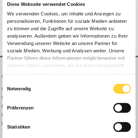
ein Thema erstellte Bauforum24 in
News aus der
Diese Webseite verwendet Cookies
Baumaschinen Industrie
Wir verwenden Cookies, um Inhalte und Anzeigen zu
Regensburg, 03.03.2021 - Die Rototilt Positioning Solution (RPS) ist
personalisieren, Funktionen für soziale Medien anbieten
nun mit noch mehr Baggersteuerungen kombinierbar. Die mit RPS
zu können und die Zugriffe auf unsere Website zu
ausgestatteten Schwenkrotatoren von Rototilt sind bereits
analysieren. Außerdem geben wir Informationen zu Ihrer
(und 19 weitere)
3. März 2021
bauforum24
news
kompatibel mit Leica, Trimble, Topcon, MOBA/Novatron und L5.
Verwendung unserer Website an unsere Partner für
Seit dem 1. Februar 2021 gilt dies nun auch für Di...
soziale Medien, Werbung und Analysen weiter. Unsere
Partner führen diese Informationen möglicherweise mit
weiteren Daten zusammen, die Sie ihnen bereitgestellt
haben oder die sie im Rahmen Ihrer Nutzung der Dienste
BAUFORUM24
FORUM LINKS
gesammelt haben.
Einwilligungsauswahl
Notwendig
Bauforum24 News
Registrieren
Bauforum24 TV
Anmelden
BF24 Mediathek
Passwort vergessen?
Präferenzen
BF24 Fotostrecken
Neue Themen
Bauforum Shop
Forenübersicht
Statistiken
Inside