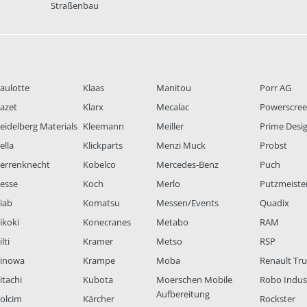
Straßenbau
aulotte
Klaas
Manitou
Porr AG
azet
Klarx
Mecalac
Powerscre
eidelberg Materials
Kleemann
Meiller
Prime Desi
ella
Klickparts
Menzi Muck
Probst
errenknecht
Kobelco
Mercedes-Benz
Puch
esse
Koch
Merlo
Putzmeiste
iab
Komatsu
Messen/Events
Quadix
ikoki
Konecranes
Metabo
RAM
lti
Kramer
Metso
RSP
inowa
Krampe
Moba
Renault Tr
itachi
Kubota
Moerschen Mobile
Robo Indus
Aufbereitung
olcim
Kärcher
Rockster