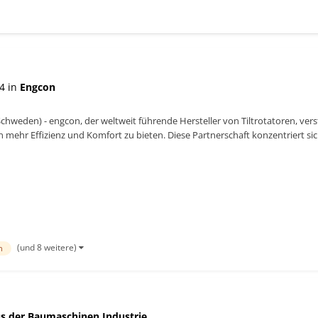
4 in
Engcon
chweden) - engcon, der weltweit führende Hersteller von Tiltrotatoren, ve
 mehr Effizienz und Komfort zu bieten. Diese Partnerschaft konzentriert sic
sten für Endn...
(und 8 weitere)
n
s der Baumaschinen Industrie