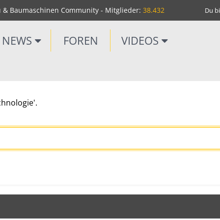
u & Baumaschinen Community - Mitglieder:
38.432
Du bi
NEWS
FOREN
VIDEOS
chnologie'.