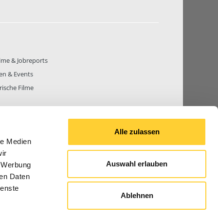
lme & Jobreports
en & Events
rische Filme
Alle zulassen
le Medien
THEMEN
81.270
BEITRÄGE GESAMT
842.658
ir
Auswahl erlauben
, Werbung
ren Daten
ienste
Ablehnen
© 2026 Bauforum24.biz