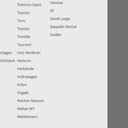
Yanmar
Tobroco Giant
ZF
Topcon
Zandt cargo
Toro
Zeppelin Rental
Toyota
Zoeller
Trimble
Tsurumi
anlagen
Unic Minikran
tschland
Vemcon
Verbände
Volkswagen
Volvo
Vögele
Wacker Neuson
Weber MT
Weidemann