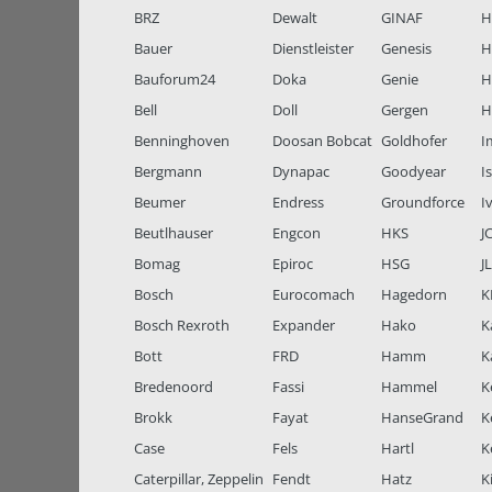
BRZ
Dewalt
GINAF
H
Bauer
Dienstleister
Genesis
H
Bauforum24
Doka
Genie
H
Bell
Doll
Gergen
H
Benninghoven
Doosan Bobcat
Goldhofer
I
Bergmann
Dynapac
Goodyear
I
Beumer
Endress
Groundforce
I
Beutlhauser
Engcon
HKS
J
Bomag
Epiroc
HSG
J
Bosch
Eurocomach
Hagedorn
K
Bosch Rexroth
Expander
Hako
K
Bott
FRD
Hamm
K
Bredenoord
Fassi
Hammel
K
Brokk
Fayat
HanseGrand
K
Case
Fels
Hartl
K
Caterpillar, Zeppelin
Fendt
Hatz
K