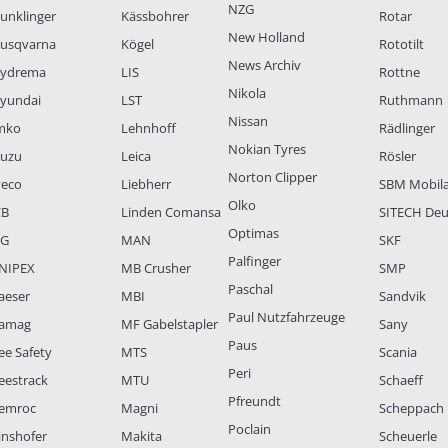
NZG
unklinger
Kässbohrer
Rotar
New Holland
usqvarna
Kögel
Rototilt
News Archiv
ydrema
LIS
Rottne
Nikola
yundai
LST
Ruthmann
Nissan
mko
Lehnhoff
Rädlinger
Nokian Tyres
suzu
Leica
Rösler
Norton Clipper
veco
Liebherr
SBM Mobil
Olko
CB
Linden Comansa
SITECH Deu
Optimas
LG
MAN
SKF
Palfinger
NIPEX
MB Crusher
SMP
Paschal
aeser
MBI
Sandvik
Paul Nutzfahrzeuge
amag
MF Gabelstapler
Sany
Paus
ee Safety
MTS
Scania
Peri
eestrack
MTU
Schaeff
Pfreundt
emroc
Magni
Scheppach
Poclain
inshofer
Makita
Scheuerle