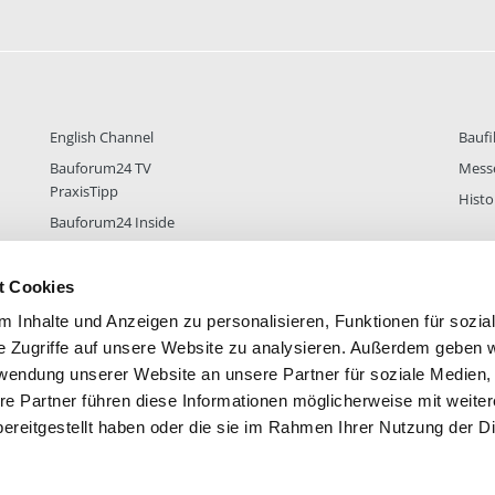
English Channel
Baufi
Bauforum24 TV
Mess
PraxisTipp
Histo
Bauforum24 Inside
t Cookies
 Inhalte und Anzeigen zu personalisieren, Funktionen für sozia
DER
38.432
FOREN STATISTIK
ALLE 
e Zugriffe auf unsere Website zu analysieren. Außerdem geben w
rwendung unserer Website an unsere Partner für soziale Medien
re Partner führen diese Informationen möglicherweise mit weite
ereitgestellt haben oder die sie im Rahmen Ihrer Nutzung der D