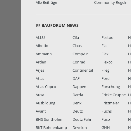
Alle Beiträge
Community Regeln
BAUFORUM NEWS
ALLU
Cifa
Festool
H
Aibotix
Claas
Fiat
H
Ammann
CompAir
Flex
H
Arden
Conrad
Flexco
H
Arjes
Continental
Fliegl
H
Atlas
DAF
Ford
H
Atlas Copco
Dappen
Forschung
H
Ausa
Darda
Fricke Gruppe
H
Ausbildung
Derix
Fritzmeier
Hi
Avant
Deutz
Fuchs
H
BHS Sonthofen
Deutz Fahr
Fuso
H
BKT Bohnenkamp
Develon
GHH
H