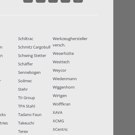
Schiltrac
Werkzeughersteller
versch.
en
Schmitz Cargobull
Weserhütte
gn
Schwing Stetter
Westtech
Schäffer
Weycor
Sennebogen
Wiedenmann
r
Soilmec
Wiggenhorn
Stehr
Wirtgen
TII Group
Wolffkran
TPA Stahl
XAVA
ucks
Tadano Faun
XCMG
tries
Takeuchi
XCentric
Terex