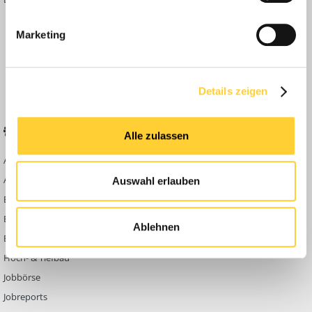
Inside
Marketing
Anleitungen
FAQ
Community Regeln
Details zeigen
BELIEBTE FOREN
KONTAKT
Alle zulassen
Abbruch
Werben auf
Bauforum24
Ausbildung & Beruf
Auswahl erlauben
Kontakt
Bau Allgemein
Impressum
Baumaschinen
Ablehnen
Datenschutzerklärung
Berg- & Tagebau
Hoch- & Tiefbau
Jobbörse
Jobreports