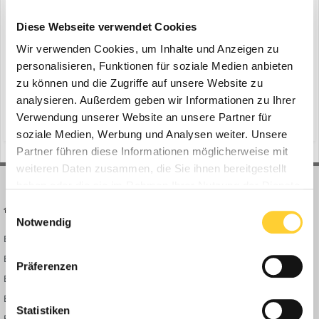
engcon und Komatsu
ein Thema erstellte Bauforum24 in
News aus der
Diese Webseite verwendet Cookies
Baumaschinen Industrie
Wir verwenden Cookies, um Inhalte und Anzeigen zu
Strömsund (Schweden) - engcon, der weltweit führende Hersteller
personalisieren, Funktionen für soziale Medien anbieten
von Tiltrotatoren, verstärkt seine Zusammenarbeit mit Komatsu,
zu können und die Zugriffe auf unsere Website zu
um Baggerfahrern mehr Effizienz und Komfort zu bieten. Diese
analysieren. Außerdem geben wir Informationen zu Ihrer
19. Dezember 2025
Partnerschaft konzentriert sich auf die Vereinfachung der
Verwendung unserer Website an unsere Partner für
(und 8 weitere)
engcon
tiltrotatoren
Installation und die Senkung der Gesamtkosten für Endn...
soziale Medien, Werbung und Analysen weiter. Unsere
Partner führen diese Informationen möglicherweise mit
weiteren Daten zusammen, die Sie ihnen bereitgestellt
haben oder die sie im Rahmen Ihrer Nutzung der Dienste
gesammelt haben.
Einwilligungsauswahl
BAUFORUM24
FORUM LINKS
Notwendig
Bauforum24 News
Registrieren
Bauforum24 TV
Anmelden
Präferenzen
BF24 Mediathek
Passwort vergessen?
BF24 Fotostrecken
Neue Themen
Statistiken
Bauforum Shop
Forenübersicht