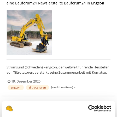
eine Bauforum24 News erstellte Bauforum24 in
Engcon
Strömsund (Schweden) - engcon, der weltweit führende Hersteller
von Tiltrotatoren, verstärkt seine Zusammenarbeit mit Komatsu,
um Baggerfahrern mehr Effizienz und Komfort zu bieten. Diese
19. Dezember 2025
Partnerschaft konzentriert sich auf die Vereinfachung der
(und 8 weitere)
engcon
tiltrotatoren
Installation und die Senkung der Gesamtkosten für Endn...