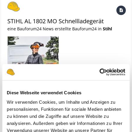
STIHL AL 1802 MO Schnellladegerät
eine Bauforum24 News erstellte Bauforum24 in
Stihl
Diese Webseite verwendet Cookies
Dieburg - Für den Einsatz von Akku-Geräten in der Garten- und
Wir verwenden Cookies, um Inhalte und Anzeigen zu
Landschaftspflege, Baumpflege sowie in Kommunal- und
personalisieren, Funktionen für soziale Medien anbieten
Forstbetrieben spielt eine zuverlässige Ladeinfrastruktur eine
zu können und die Zugriffe auf unsere Website zu
12. Juni
1 Kommentar
wichtige Rolle. Mit dem Schnellladegerät AL 1802 MO stellt STIHL
analysieren. Außerdem geben wir Informationen zu Ihrer
(und 6 weitere)
stihl
schnellladegerät
ein Modell vor, das sowohl stationär als auch mobil einge...
Verwendung unserer Website an unsere Partner für