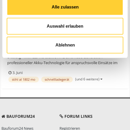
Alle zulassen
Auswahl erlauben
STIHL ALLPRO-Akkusystem
ein Thema erstellte Bauforum24 in
News aus der
Ablehnen
Baumaschinen Industrie
Dieburg - Mit ALLPRO stellt STIHL eine neue Generation
professioneller Akku-Technologie für anspruchsvolle Einsätze im
Forst, GaLaBau und in Kommunen vor. Herzstück des ALLPRO-
3. Juni
Systems sind neue Hochleistungsakkus mit unterschiedlichem
(und 6 weitere)
stihl al 1802 mo
schnellladegerät
Energiegehalt, die dank innovativer Tabless-Technologie mit deutl...
BAUFORUM24
FORUM LINKS
Bauforum24 News
Registrieren