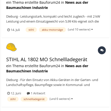
ein Thema erstellte Bauforum24 in
News aus der
Baumaschinen Industrie
Dieburg - Leistungsstark, kompakt und leicht zugleich - mit 2 kW
Leistung und einem Einsatzgewicht von 5,99 Kilo eignet sich die
neue STIHL MSA 260 C-O optimal für die professionellen
(und 10 weitere)
14. Juli
stihl
akku-motorsäge
Durchforstung und Pflege von Schwachholz, wie beispielsweise das
Ausdünnen und Pflegen junger Bestände und Ernten so...
STIHL AL 1802 MO Schnellladegerät
ein Thema erstellte Bauforum24 in
News aus der
Baumaschinen Industrie
Dieburg - Für den Einsatz von Akku-Geräten in der Garten- und
Landschaftspflege, Baumpflege sowie in Kommunal- und
Forstbetrieben spielt eine zuverlässige Ladeinfrastruktur eine
12. Juni
1 Antwort
wichtige Rolle. Mit dem Schnellladegerät AL 1802 MO stellt STIHL
(und 6 weitere)
stihl
schnellladegerät
ein Modell vor, das sowohl stationär als auch mobil einge...