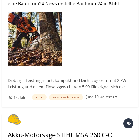
eine Bauforum24 News erstellte Bauforum24 in
Stihl
Dieburg - Leistungsstark, kompakt und leicht zugleich - mit 2 kW
Leistung und einem Einsatzgewicht von 5,99 Kilo eignet sich die
neue STIHL MSA 260 C-O optimal für die professionellen
(und 10 weitere)
14. Juli
stihl
akku-motorsäge
Durchforstung und Pflege von Schwachholz, wie beispielsweise das
Ausdünnen und Pflegen junger Bestände und Ernten so...
Akku-Motorsäge STIHL MSA 260 C-O