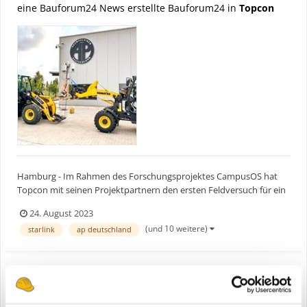
eine Bauforum24 News erstellte Bauforum24 in
Topcon
Hamburg - Im Rahmen des Forschungsprojektes CampusOS hat
Topcon mit seinen Projektpartnern den ersten Feldversuch für ein
autarkes 5G-Baustellennetz erfolgreich abgeschlossen. Das
24. August 2023
angestrebte Ziel eines modularen Ökosystems, von dem die
(und 10 weitere)
starlink
ap deutschland
Baustellen der Zukunft profitieren, rückt mit diesem Test in gr...