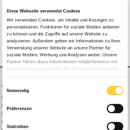
Topcon Technologien im Feldversuch
ein Thema erstellte Bauforum24 in
News aus der
Diese Webseite verwendet Cookies
Baumaschinen Industrie
Wir verwenden Cookies, um Inhalte und Anzeigen zu
Hamburg - Im Rahmen des Forschungsprojektes CampusOS hat
personalisieren, Funktionen für soziale Medien anbieten
Topcon mit seinen Projektpartnern den ersten Feldversuch für ein
zu können und die Zugriffe auf unsere Website zu
autarkes 5G-Baustellennetz erfolgreich abgeschlossen. Das
analysieren. Außerdem geben wir Informationen zu Ihrer
24. August 2023
angestrebte Ziel eines modularen Ökosystems, von dem die
Verwendung unserer Website an unsere Partner für
(und 10 weitere)
starlink
ap deutschland
Baustellen der Zukunft profitieren, rückt mit diesem Test in gr...
soziale Medien, Werbung und Analysen weiter. Unsere
Partner führen diese Informationen möglicherweise mit
weiteren Daten zusammen, die Sie ihnen bereitgestellt
haben oder die sie im Rahmen Ihrer Nutzung der Dienste
gesammelt haben.
Einwilligungsauswahl
BAUFORUM24
FORUM LINKS
Notwendig
Bauforum24 News
Registrieren
Bauforum24 TV
Anmelden
Präferenzen
BF24 Mediathek
Passwort vergessen?
BF24 Fotostrecken
Neue Themen
Statistiken
Bauforum Shop
Forenübersicht