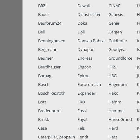
BRZ
Dewalt
GINAF
H
Bauer
Dienstleister
Genesis
H
Bauforum24
Doka
Genie
H
Bell
Doll
Gergen
H
Benninghoven
Doosan Bobcat
Goldhofer
I
Bergmann
Dynapac
Goodyear
I
Beumer
Endress
Groundforce
I
Beutlhauser
Engcon
HKS
J
Bomag
Epiroc
HSG
J
Bosch
Eurocomach
Hagedorn
K
Bosch Rexroth
Expander
Hako
K
Bott
FRD
Hamm
K
Bredenoord
Fassi
Hammel
K
Brokk
Fayat
HanseGrand
K
Case
Fels
Hartl
K
Caterpillar, Zeppelin
Fendt
Hatz
K