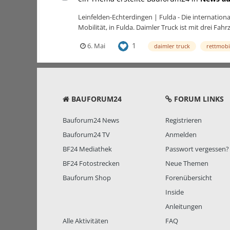
Leinfelden-Echterdingen | Fulda - Die internation
Mobilität, in Fulda. Daimler Truck ist mit drei Fa
1
6. Mai
daimler truck
rettmobi
BAUFORUM24
FORUM LINKS
Bauforum24 News
Registrieren
Bauforum24 TV
Anmelden
BF24 Mediathek
Passwort vergessen?
BF24 Fotostrecken
Neue Themen
Bauforum Shop
Forenübersicht
Inside
Anleitungen
Alle Aktivitäten
FAQ