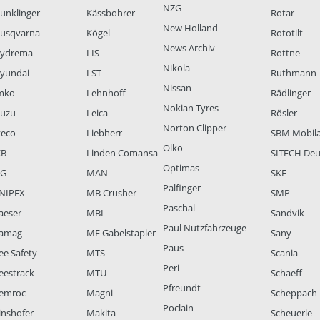
NZG
unklinger
Kässbohrer
Rotar
New Holland
usqvarna
Kögel
Rototilt
News Archiv
ydrema
LIS
Rottne
Nikola
yundai
LST
Ruthmann
Nissan
mko
Lehnhoff
Rädlinger
Nokian Tyres
suzu
Leica
Rösler
Norton Clipper
veco
Liebherr
SBM Mobil
Olko
CB
Linden Comansa
SITECH Deu
Optimas
LG
MAN
SKF
Palfinger
NIPEX
MB Crusher
SMP
Paschal
aeser
MBI
Sandvik
Paul Nutzfahrzeuge
amag
MF Gabelstapler
Sany
Paus
ee Safety
MTS
Scania
Peri
eestrack
MTU
Schaeff
Pfreundt
emroc
Magni
Scheppach
Poclain
inshofer
Makita
Scheuerle