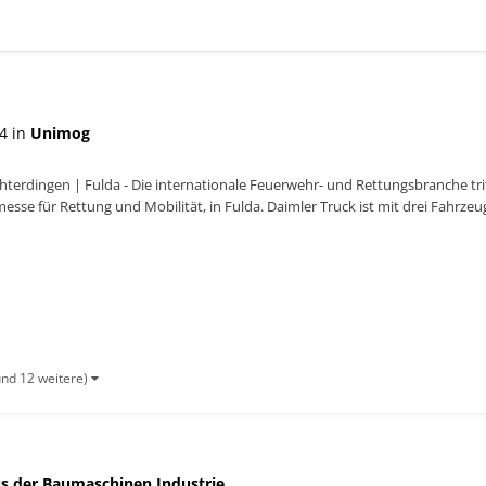
4 in
Unimog
hterdingen | Fulda - Die internationale Feuerwehr- und Rettungsbranche trif
esse für Rettung und Mobilität, in Fulda. Daimler Truck ist mit drei Fahrzeu
.
und 12 weitere)
s der Baumaschinen Industrie