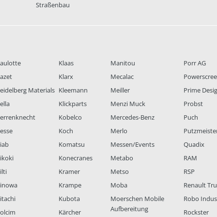
Straßenbau
aulotte
Klaas
Manitou
Porr AG
azet
Klarx
Mecalac
Powerscre
eidelberg Materials
Kleemann
Meiller
Prime Desi
ella
Klickparts
Menzi Muck
Probst
errenknecht
Kobelco
Mercedes-Benz
Puch
esse
Koch
Merlo
Putzmeiste
iab
Komatsu
Messen/Events
Quadix
ikoki
Konecranes
Metabo
RAM
lti
Kramer
Metso
RSP
inowa
Krampe
Moba
Renault Tr
itachi
Kubota
Moerschen Mobile
Robo Indus
Aufbereitung
olcim
Kärcher
Rockster