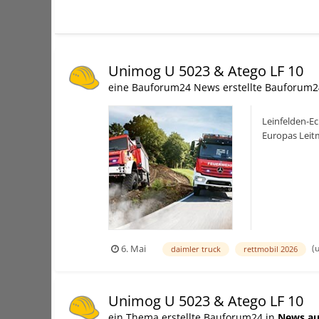
Unimog U 5023 & Atego LF 10
eine Bauforum24 News erstellte Bauforum2
Leinfelden-Ec
Europas Leitm
Zusammena..
(
6. Mai
daimler truck
rettmobil 2026
Unimog U 5023 & Atego LF 10
ein Thema erstellte Bauforum24 in
News au