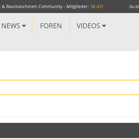
u & Baumaschinen Community - Mitglieder:
38.431
Du bi
NEWS
FOREN
VIDEOS