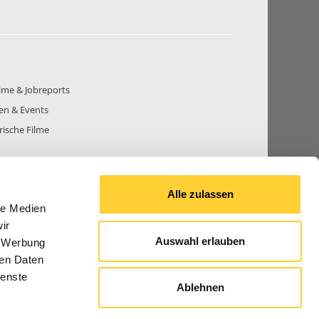
lme & Jobreports
en & Events
rische Filme
Alle zulassen
le Medien
THEMEN
81.269
BEITRÄGE GESAMT
842.650
ir
Auswahl erlauben
, Werbung
ren Daten
ienste
Ablehnen
© 2026 Bauforum24.biz