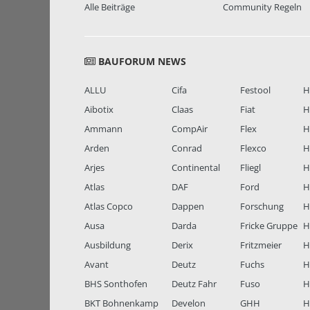
Alle Beiträge
Community Regeln
BAUFORUM NEWS
ALLU
Cifa
Festool
H
Aibotix
Claas
Fiat
H
Ammann
CompAir
Flex
H
Arden
Conrad
Flexco
H
Arjes
Continental
Fliegl
H
Atlas
DAF
Ford
H
Atlas Copco
Dappen
Forschung
H
Ausa
Darda
Fricke Gruppe
H
Ausbildung
Derix
Fritzmeier
Hi
Avant
Deutz
Fuchs
H
BHS Sonthofen
Deutz Fahr
Fuso
H
BKT Bohnenkamp
Develon
GHH
H