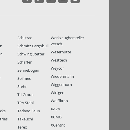
Schiltrac
Werkzeughersteller
versch.
en
Schmitz Cargobull
Weserhütte
gn
Schwing Stetter
Westtech
Schäffer
Weycor
Sennebogen
Wiedenmann
r
Soilmec
Wiggenhorn
Stehr
Wirtgen
TII Group
Wolffkran
TPA Stahl
XAVA
ucks
Tadano Faun
XCMG
tries
Takeuchi
XCentric
Terex