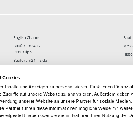
English Channel
Baufi
Bauforum24 TV
Mess
PraxisTipp
Histo
Bauforum24 Inside
t Cookies
 Inhalte und Anzeigen zu personalisieren, Funktionen für sozia
DER
38.431
FOREN STATISTIK
ALLE 
e Zugriffe auf unsere Website zu analysieren. Außerdem geben w
rwendung unserer Website an unsere Partner für soziale Medien
re Partner führen diese Informationen möglicherweise mit weite
ereitgestellt haben oder die sie im Rahmen Ihrer Nutzung der D