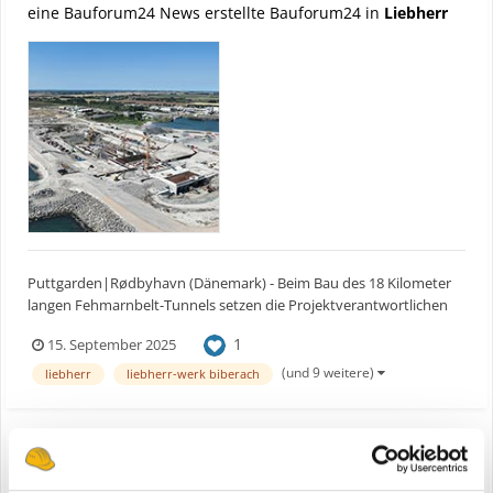
eine Bauforum24 News erstellte Bauforum24 in
Liebherr
Puttgarden|Rødbyhavn (Dänemark) - Beim Bau des 18 Kilometer
langen Fehmarnbelt-Tunnels setzen die Projektverantwortlichen
auf über 20 leistungsstarke Liebherr-Turmdrehkrane, von denen
1
15. September 2025
viele auf Schienen montiert sind und so maximale Flexibilität
gewährleisten. Besonders die robusten Liebherr Drehwer...
(und 9 weitere)
liebherr
liebherr-werk biberach