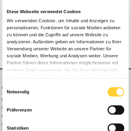
Liebherr-Turmdrehkrane
ein Thema erstellte Bauforum24 in
News aus der
Diese Webseite verwendet Cookies
Baumaschinen Industrie
Wir verwenden Cookies, um Inhalte und Anzeigen zu
Puttgarden|Rødbyhavn (Dänemark) - Beim Bau des 18 Kilometer
personalisieren, Funktionen für soziale Medien anbieten
langen Fehmarnbelt-Tunnels setzen die Projektverantwortlichen
zu können und die Zugriffe auf unsere Website zu
auf über 20 leistungsstarke Liebherr-Turmdrehkrane, von denen
analysieren. Außerdem geben wir Informationen zu Ihrer
15. September 2025
viele auf Schienen montiert sind und so maximale Flexibilität
Verwendung unserer Website an unsere Partner für
(und 9 weitere)
liebherr
liebherr-werk biberach
gewährleisten. Besonders die robusten Liebherr Drehwer...
soziale Medien, Werbung und Analysen weiter. Unsere
Partner führen diese Informationen möglicherweise mit
weiteren Daten zusammen, die Sie ihnen bereitgestellt
haben oder die sie im Rahmen Ihrer Nutzung der Dienste
gesammelt haben.
Einwilligungsauswahl
BAUFORUM24
FORUM LINKS
Notwendig
Bauforum24 News
Registrieren
Bauforum24 TV
Anmelden
Präferenzen
BF24 Mediathek
Passwort vergessen?
BF24 Fotostrecken
Neue Themen
Statistiken