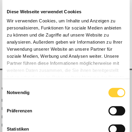
Liebherr-Turmdrehkrane
ein Thema erstellte Bauforum24 in
News aus der
Diese Webseite verwendet Cookies
Baumaschinen Industrie
Wir verwenden Cookies, um Inhalte und Anzeigen zu
Puttgarden|Rødbyhavn (Dänemark) - Beim Bau des 18 Kilometer
personalisieren, Funktionen für soziale Medien anbieten
langen Fehmarnbelt-Tunnels setzen die Projektverantwortlichen
zu können und die Zugriffe auf unsere Website zu
auf über 20 leistungsstarke Liebherr-Turmdrehkrane, von denen
analysieren. Außerdem geben wir Informationen zu Ihrer
15. September 2025
viele auf Schienen montiert sind und so maximale Flexibilität
Verwendung unserer Website an unsere Partner für
(und 9 weitere)
liebherr
liebherr-werk biberach
gewährleisten. Besonders die robusten Liebherr Drehwer...
soziale Medien, Werbung und Analysen weiter. Unsere
Partner führen diese Informationen möglicherweise mit
weiteren Daten zusammen, die Sie ihnen bereitgestellt
haben oder die sie im Rahmen Ihrer Nutzung der Dienste
gesammelt haben.
Einwilligungsauswahl
BAUFORUM24
FORUM LINKS
Notwendig
Bauforum24 News
Registrieren
Bauforum24 TV
Anmelden
Präferenzen
BF24 Mediathek
Passwort vergessen?
BF24 Fotostrecken
Neue Themen
Statistiken