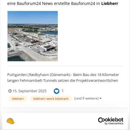
eine Bauforum24 News erstellte Bauforum24 in
Liebherr
Puttgarden|Rødbyhavn (Dänemark) - Beim Bau des 18 Kilometer
langen Fehmarnbelt-Tunnels setzen die Projektverantwortlichen
auf über 20 leistungsstarke Liebherr-Turmdrehkrane, von denen
1
15. September 2025
viele auf Schienen montiert sind und so maximale Flexibilität
gewährleisten. Besonders die robusten Liebherr Drehwer...
(und 9 weitere)
liebherr
liebherr-werk biberach