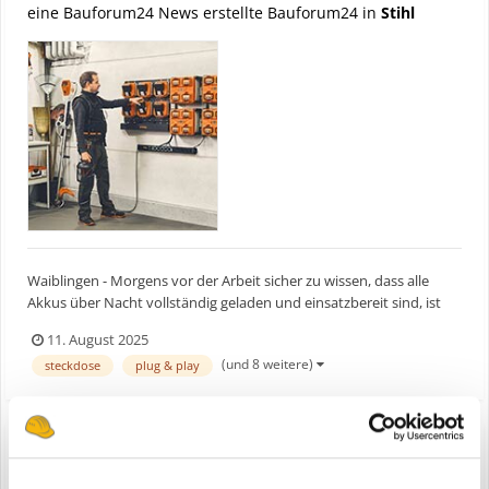
eine Bauforum24 News erstellte Bauforum24 in
Stihl
Waiblingen - Morgens vor der Arbeit sicher zu wissen, dass alle
Akkus über Nacht vollständig geladen und einsatzbereit sind, ist
Grundvoraussetzung für Profis und ihre Arbeit. Diese
11. August 2025
Verlässlichkeit bietet die neue Akku-Ladesteuerungen CM 10 von
(und 8 weitere)
steckdose
plug & play
STIHL. Die kostengünstige Plug & Play-Lösung wird über...