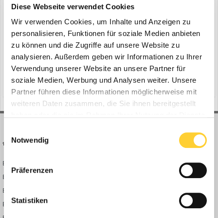
Akku-Ladesteuerungen STIHL CM 10
Diese Webseite verwendet Cookies
ein Thema erstellte Bauforum24 in
News aus der
Wir verwenden Cookies, um Inhalte und Anzeigen zu
Baumaschinen Industrie
personalisieren, Funktionen für soziale Medien anbieten
Waiblingen - Morgens vor der Arbeit sicher zu wissen, dass alle
zu können und die Zugriffe auf unsere Website zu
Akkus über Nacht vollständig geladen und einsatzbereit sind, ist
analysieren. Außerdem geben wir Informationen zu Ihrer
Grundvoraussetzung für Profis und ihre Arbeit. Diese
Verwendung unserer Website an unsere Partner für
11. August 2025
Verlässlichkeit bietet die neue Akku-Ladesteuerungen CM 10 von
soziale Medien, Werbung und Analysen weiter. Unsere
(und 8 weitere)
steckdose
plug & play
STIHL. Die kostengünstige Plug & Play-Lösung wird über...
Partner führen diese Informationen möglicherweise mit
weiteren Daten zusammen, die Sie ihnen bereitgestellt
haben oder die sie im Rahmen Ihrer Nutzung der Dienste
gesammelt haben.
Einwilligungsauswahl
Notwendig
BAUFORUM24
FORUM LINKS
Bauforum24 News
Registrieren
Präferenzen
Bauforum24 TV
Anmelden
BF24 Mediathek
Passwort vergessen?
Statistiken
BF24 Fotostrecken
Neue Themen
Bauforum Shop
Forenübersicht