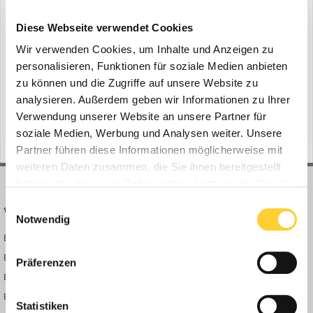
Komatsu Hydraulikbagger PC700
ein Thema erstellte Bauforum24 in
News aus der
Diese Webseite verwendet Cookies
Baumaschinen Industrie
Wir verwenden Cookies, um Inhalte und Anzeigen zu
Hannover - Die Herstellung von Betonwaren ist das Kerngeschäft
personalisieren, Funktionen für soziale Medien anbieten
der Firma Kann GmbH Baustoffwerke, ein Familienbetrieb
zu können und die Zugriffe auf unsere Website zu
gegründet im Jahre 1927, mit bundesweit 18 Standorten. Einen Teil
analysieren. Außerdem geben wir Informationen zu Ihrer
31. Oktober 2024
1 Antwort
der Rohstoffe, die dabei verarbeitet werden, gewinnt die Firma für
Verwendung unserer Website an unsere Partner für
(und 9 weitere)
brr baumaschinen rhein-ruhr
schürfkübel
ihre Produktion selbst. 50 Prozent der an ihren S...
soziale Medien, Werbung und Analysen weiter. Unsere
Partner führen diese Informationen möglicherweise mit
weiteren Daten zusammen, die Sie ihnen bereitgestellt
haben oder die sie im Rahmen Ihrer Nutzung der Dienste
gesammelt haben.
Einwilligungsauswahl
BAUFORUM24
FORUM LINKS
Notwendig
Bauforum24 News
Registrieren
Bauforum24 TV
Anmelden
Präferenzen
BF24 Mediathek
Passwort vergessen?
BF24 Fotostrecken
Neue Themen
Statistiken