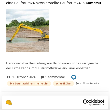
eine Bauforum24 News erstellte Bauforum24 in
Komatsu
Hannover - Die Herstellung von Betonwaren ist das Kerngeschäft
der Firma Kann GmbH Baustoffwerke, ein Familienbetrieb
gegründet im Jahre 1927, mit bundesweit 18 Standorten. Einen Teil
1
31. Oktober 2024
1 Kommentar
der Rohstoffe, die dabei verarbeitet werden, gewinnt die Firma für
ihre Produktion selbst. 50 Prozent der an ihren S...
(und 9 weitere)
brr baumaschinen rhein-ruhr
schürfkübel