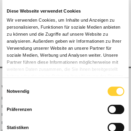
Volvo: neue Null-Emissions-Maschine
ein Thema erstellte Bauforum24 in
News aus der
Diese Webseite verwendet Cookies
Baumaschinen Industrie
Wir verwenden Cookies, um Inhalte und Anzeigen zu
Ismaning - Volvo Construction Equipment schreibt auf der Bauma
personalisieren, Funktionen für soziale Medien anbieten
2025 (7.–13. April) Geschichte. Das Unternehmen enthüllt seine
zu können und die Zugriffe auf unsere Website zu
erste emissionsfreie Produktpalette. Die Präsentation umfasst eine
analysieren. Außerdem geben wir Informationen zu Ihrer
20. Februar 2025
exklusive, vollelektrische Produktreihe und markiert einen
Verwendung unserer Website an unsere Partner für
(und 14 weitere)
bagger
solutions bar
bedeutenden Meilenstein im Engagement von Volvo...
soziale Medien, Werbung und Analysen weiter. Unsere
Partner führen diese Informationen möglicherweise mit
weiteren Daten zusammen, die Sie ihnen bereitgestellt
haben oder die sie im Rahmen Ihrer Nutzung der Dienste
gesammelt haben.
Einwilligungsauswahl
BAUFORUM24
FORUM LINKS
Notwendig
Bauforum24 News
Registrieren
Bauforum24 TV
Anmelden
Präferenzen
BF24 Mediathek
Passwort vergessen?
BF24 Fotostrecken
Neue Themen
Statistiken
Bauforum Shop
Forenübersicht