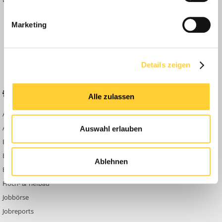
Inside
Marketing
Anleitungen
FAQ
Community Regeln
Details zeigen
BELIEBTE FOREN
KONTAKT
Alle zulassen
Abbruch
Werben auf
Bauforum24
Ausbildung & Beruf
Auswahl erlauben
Kontakt
Bau Allgemein
Impressum
Baumaschinen
Ablehnen
Datenschutzerklärung
Berg- & Tagebau
Hoch- & Tiefbau
Jobbörse
Jobreports