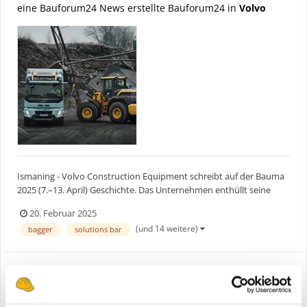
eine Bauforum24 News erstellte Bauforum24 in
Volvo
Ismaning - Volvo Construction Equipment schreibt auf der Bauma
2025 (7.–13. April) Geschichte. Das Unternehmen enthüllt seine
erste emissionsfreie Produktpalette. Die Präsentation umfasst eine
20. Februar 2025
exklusive, vollelektrische Produktreihe und markiert einen
(und 14 weitere)
bagger
solutions bar
bedeutenden Meilenstein im Engagement von Volvo...