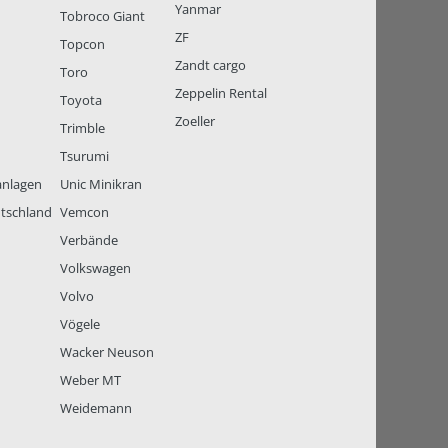
Yanmar
Tobroco Giant
ZF
Topcon
Zandt cargo
Toro
Zeppelin Rental
Toyota
Zoeller
Trimble
Tsurumi
anlagen
Unic Minikran
tschland
Vemcon
Verbände
Volkswagen
Volvo
Vögele
Wacker Neuson
Weber MT
Weidemann