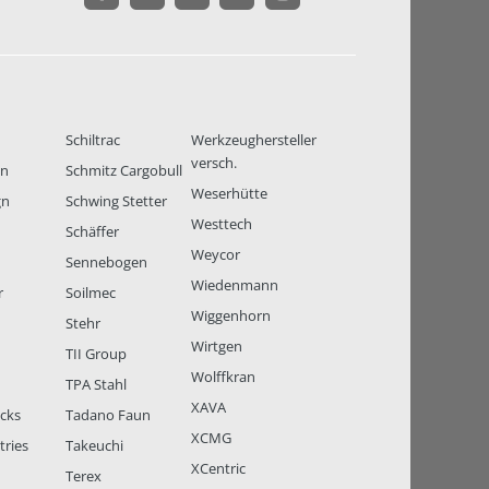
Schiltrac
Werkzeughersteller
versch.
en
Schmitz Cargobull
Weserhütte
gn
Schwing Stetter
Westtech
Schäffer
Weycor
Sennebogen
Wiedenmann
r
Soilmec
Wiggenhorn
Stehr
Wirtgen
TII Group
Wolffkran
TPA Stahl
XAVA
ucks
Tadano Faun
XCMG
tries
Takeuchi
XCentric
Terex