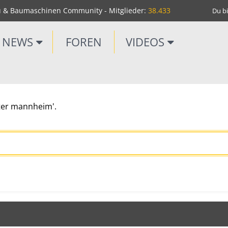
u & Baumaschinen Community - Mitglieder:
38.433
Du bi
NEWS
FOREN
VIDEOS
ater mannheim'.