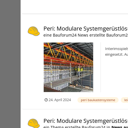
Peri: Modulare Systemgerüstlö
eine Bauforum24 News erstellte Bauforum2
Interimsspie
eingesetzt. 
besonderen A
24. April 2024
peri baukastensysteme
le
Peri: Modulare Systemgerüstlö
ein Thema erstellte Bauforum24 in
News au