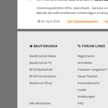
Interimsspielstätte OPAL, Mannheim - Gerüste u
Betrieb der währenddessen notwendigen Ersatzsp
24. April 2024
peri baukastensysteme
le
BAUFORUM24
FORUM LINKS
Bauforum24 News
Registrieren
Bauforum24 TV
Anmelden
BF24 Mediathek
Passwort vergessen?
BF24 Fotostrecken
Neue Themen
Bauforum Shop
Forenübersicht
Inside
Anleitungen
Alle Aktivitäten
FAQ