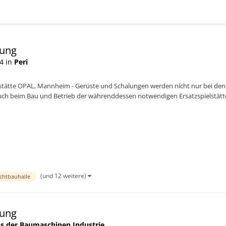
sung
4 in
Peri
lstätte OPAL, Mannheim - Gerüste und Schalungen werden nicht nur bei d
Auch beim Bau und Betrieb der währenddessen notwendigen Ersatzspielstät
nforderungen...
(und 12 weitere)
ichtbauhalle
sung
s der Baumaschinen Industrie