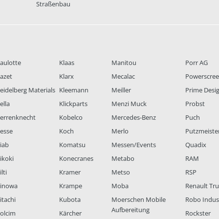
Straßenbau
aulotte
Klaas
Manitou
Porr AG
azet
Klarx
Mecalac
Powerscre
eidelberg Materials
Kleemann
Meiller
Prime Desi
ella
Klickparts
Menzi Muck
Probst
errenknecht
Kobelco
Mercedes-Benz
Puch
esse
Koch
Merlo
Putzmeiste
iab
Komatsu
Messen/Events
Quadix
ikoki
Konecranes
Metabo
RAM
lti
Kramer
Metso
RSP
inowa
Krampe
Moba
Renault Tr
itachi
Kubota
Moerschen Mobile
Robo Indus
Aufbereitung
olcim
Kärcher
Rockster