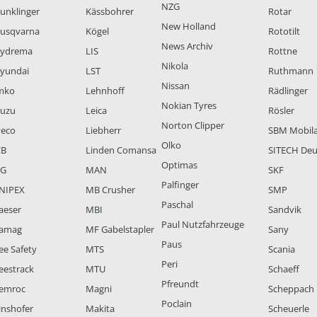
NZG
unklinger
Kässbohrer
Rotar
New Holland
usqvarna
Kögel
Rototilt
News Archiv
ydrema
LIS
Rottne
Nikola
yundai
LST
Ruthmann
Nissan
mko
Lehnhoff
Rädlinger
Nokian Tyres
suzu
Leica
Rösler
Norton Clipper
veco
Liebherr
SBM Mobil
Olko
CB
Linden Comansa
SITECH Deu
Optimas
LG
MAN
SKF
Palfinger
NIPEX
MB Crusher
SMP
Paschal
aeser
MBI
Sandvik
Paul Nutzfahrzeuge
amag
MF Gabelstapler
Sany
Paus
ee Safety
MTS
Scania
Peri
eestrack
MTU
Schaeff
Pfreundt
emroc
Magni
Scheppach
Poclain
inshofer
Makita
Scheuerle