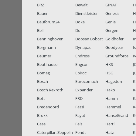
BRZ
Dewalt
GINAF
H
Bauer
Dienstleister
Genesis
H
Bauforum24
Doka
Genie
H
Bell
Doll
Gergen
H
Benninghoven
Doosan Bobcat
Goldhofer
I
Bergmann
Dynapac
Goodyear
I
Beumer
Endress
Groundforce
I
Beutlhauser
Engcon
HKS
J
Bomag
Epiroc
HSG
J
Bosch
Eurocomach
Hagedorn
K
Bosch Rexroth
Expander
Hako
K
Bott
FRD
Hamm
K
Bredenoord
Fassi
Hammel
K
Brokk
Fayat
HanseGrand
K
Case
Fels
Hartl
K
Caterpillar, Zeppelin
Fendt
Hatz
K