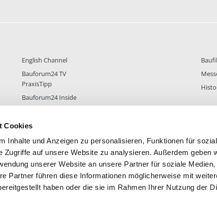
English Channel
Baufi
Bauforum24 TV
Mess
PraxisTipp
Histo
Bauforum24 Inside
t Cookies
 Inhalte und Anzeigen zu personalisieren, Funktionen für sozia
DER
38.433
FOREN STATISTIK
ALLE 
e Zugriffe auf unsere Website zu analysieren. Außerdem geben w
rwendung unserer Website an unsere Partner für soziale Medien
re Partner führen diese Informationen möglicherweise mit weite
ereitgestellt haben oder die sie im Rahmen Ihrer Nutzung der D