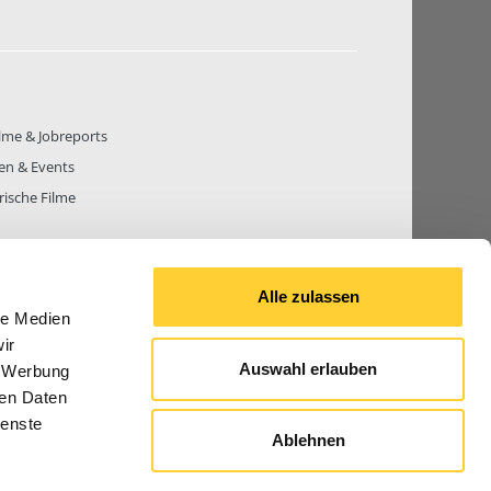
lme & Jobreports
en & Events
rische Filme
Alle zulassen
le Medien
THEMEN
81.271
BEITRÄGE GESAMT
842.674
ir
Auswahl erlauben
, Werbung
ren Daten
ienste
Ablehnen
© 2026 Bauforum24.biz