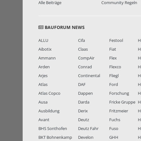
Alle Beiträge
Community Regeln
BAUFORUM NEWS
ALLU
Cifa
Festool
H
Aibotix
Claas
Fiat
H
Ammann
CompAir
Flex
H
Arden
Conrad
Flexco
H
Arjes
Continental
Fliegl
H
Atlas
DAF
Ford
H
Atlas Copco
Dappen
Forschung
H
Ausa
Darda
Fricke Gruppe
H
Ausbildung
Derix
Fritzmeier
Hi
Avant
Deutz
Fuchs
H
BHS Sonthofen
Deutz Fahr
Fuso
H
BKT Bohnenkamp
Develon
GHH
H