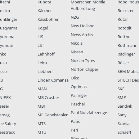
itachi
Kubota
Moerschen Mobile
Robo Indus
Aufbereitung
olcim
Kärcher
Rockster
NZG
unklinger
Kässbohrer
Rotar
New Holland
usqvarna
Kögel
Rototilt
News Archiv
ydrema
LIS
Rottne
Nikola
yundai
LST
Ruthmann
Nissan
mko
Lehnhoff
Rädlinger
Nokian Tyres
suzu
Leica
Rösler
Norton Clipper
veco
Liebherr
SBM Mobil
Olko
CB
Linden Comansa
SITECH Deu
Optimas
LG
MAN
SKF
Palfinger
NIPEX
MB Crusher
SMP
Paschal
aeser
MBI
Sandvik
Paul Nutzfahrzeuge
amag
MF Gabelstapler
Sany
Paus
ee Safety
MTS
Scania
Peri
eestrack
MTU
Schaeff
Pfreundt