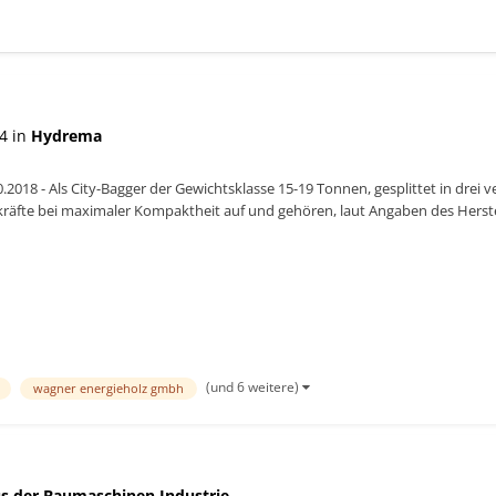
4 in
Hydrema
.2018 - Als City-Bagger der Gewichtsklasse 15-19 Tonnen, gesplittet in drei
fte bei maximaler Kompaktheit auf und gehören, laut Angaben des Hersteller
.
(und 6 weitere)
wagner energieholz gmbh
s der Baumaschinen Industrie