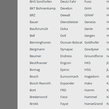
BHS Sonthofen
Deutz Fahr
Fuso
H
BKT Bohnenkamp
Develon
GHH
H
BRZ
Dewalt
GINAF
H
Bauer
Dienstleister
Genesis
H
Bauforum24
Doka
Genie
H
Bell
Doll
Gergen
H
Benninghoven
Doosan Bobcat
Goldhofer
I
Bergmann
Dynapac
Goodyear
I
Beumer
Endress
Groundforce
I
Beutlhauser
Engcon
HKS
J
Bomag
Epiroc
HSG
J
Bosch
Eurocomach
Hagedorn
K
Bosch Rexroth
Expander
Hako
K
Bott
FRD
Hamm
K
Bredenoord
Fassi
Hammel
K
Brokk
Fayat
HanseGrand
K