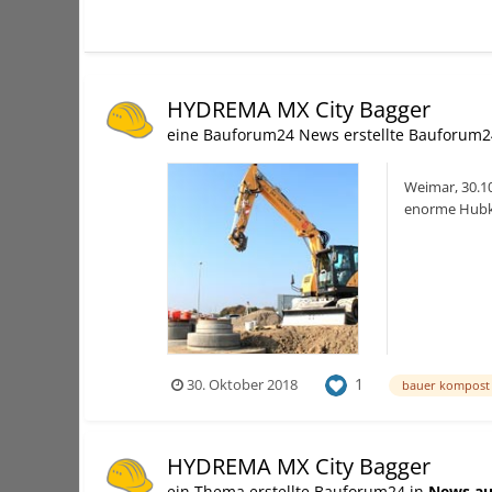
HYDREMA MX City Bagger
eine Bauforum24 News erstellte Bauforum2
Weimar, 30.10
enorme Hubkrä
den Besten i..
1
30. Oktober 2018
bauer kompost
HYDREMA MX City Bagger
ein Thema erstellte Bauforum24 in
News au