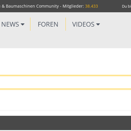
u & Baumaschinen Community - Mitglieder:
38.433
Du bi
NEWS
FOREN
VIDEOS