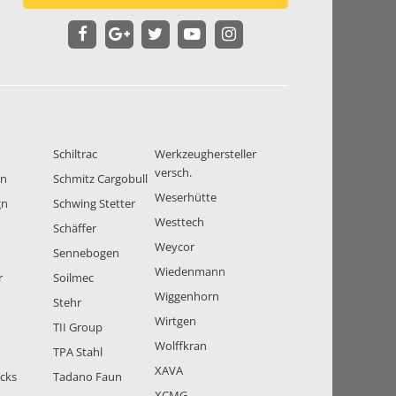
Schiltrac
Werkzeughersteller
versch.
en
Schmitz Cargobull
Weserhütte
gn
Schwing Stetter
Westtech
Schäffer
Weycor
Sennebogen
Wiedenmann
r
Soilmec
Wiggenhorn
Stehr
Wirtgen
TII Group
Wolffkran
TPA Stahl
XAVA
ucks
Tadano Faun
XCMG