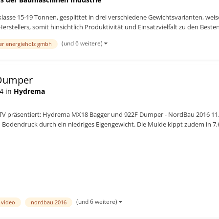
sklasse 15-19 Tonnen, gesplittet in drei verschiedene Gewichtsvarianten, w
tellers, somit hinsichtlich Produktivität und Einsatzvielfalt zu den Besten i
(und 6 weitere)
r energieholz gmbh
 Dumper
4 in
Hydrema
V präsentiert: Hydrema MX18 Bagger und 922F Dumper - NordBau 2016 11.0
 Bodendruck durch ein niedriges Eigengewicht. Die Mulde kippt zudem in 7,
(und 6 weitere)
video
nordbau 2016