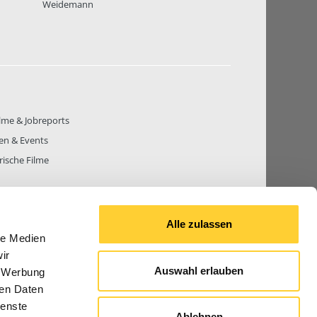
Weidemann
lme & Jobreports
en & Events
rische Filme
Alle zulassen
le Medien
THEMEN
81.271
BEITRÄGE GESAMT
842.665
ir
Auswahl erlauben
, Werbung
ren Daten
ienste
Ablehnen