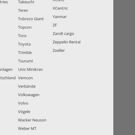
tries
Takeuchi
XCentric
Terex
Yanmar
Tobroco Giant
ZF
Topcon
Zandt cargo
Toro
Zeppelin Rental
Toyota
Zoeller
Trimble
Tsurumi
anlagen
Unic Minikran
tschland
Vemcon
Verbände
Volkswagen
Volvo
Vögele
Wacker Neuson
Weber MT