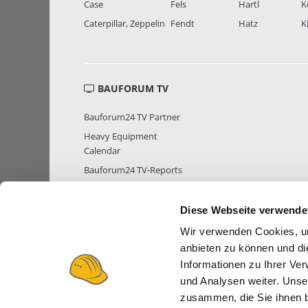
Case
Fels
Hartl
K
Caterpillar, Zeppelin
Fendt
Hatz
K
BAUFORUM TV
Bauforum24 TV Partner
Heavy Equipment
Calendar
Bauforum24 TV-Reports
Diese Webseite verwende
Wir verwenden Cookies, um
MITGLIEDER STATISTIK
MITGLIE
anbieten zu können und di
Informationen zu Ihrer Ve
und Analysen weiter. Unse
zusammen, die Sie ihnen b