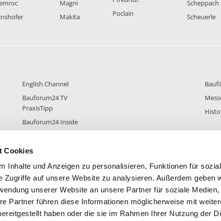
emroc
Magni
Scheppach
Poclain
inshofer
Makita
Scheuerle
English Channel
Baufi
Bauforum24 TV
Mess
PraxisTipp
Histo
Bauforum24 Inside
t Cookies
 Inhalte und Anzeigen zu personalisieren, Funktionen für sozia
DER
38.433
FOREN STATISTIK
ALLE 
e Zugriffe auf unsere Website zu analysieren. Außerdem geben w
rwendung unserer Website an unsere Partner für soziale Medien
re Partner führen diese Informationen möglicherweise mit weite
ereitgestellt haben oder die sie im Rahmen Ihrer Nutzung der D