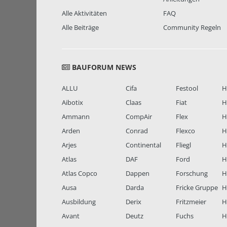
Alle Aktivitäten
FAQ
Alle Beiträge
Community Regeln
BAUFORUM NEWS
ALLU
Cifa
Festool
H
Aibotix
Claas
Fiat
H
Ammann
CompAir
Flex
H
Arden
Conrad
Flexco
H
Arjes
Continental
Fliegl
H
Atlas
DAF
Ford
H
Atlas Copco
Dappen
Forschung
H
Ausa
Darda
Fricke Gruppe
H
Ausbildung
Derix
Fritzmeier
Hi
Avant
Deutz
Fuchs
H