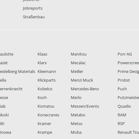
Jobreports
Straßenbau
aulotte
Klaas
Manitou
Porr AG
azet
Klarx
Mecalac
Powerscre
eidelberg Materials
Kleemann
Meiller
Prime Desi
ella
Klickparts
Menzi Muck
Probst
errenknecht
Kobelco
Mercedes-Benz
Puch
esse
Koch
Merlo
Putzmeiste
iab
Komatsu
Messen/Events
Quadix
ikoki
Konecranes
Metabo
RAM
lti
Kramer
Metso
RSP
inowa
Krampe
Moba
Renault Tr