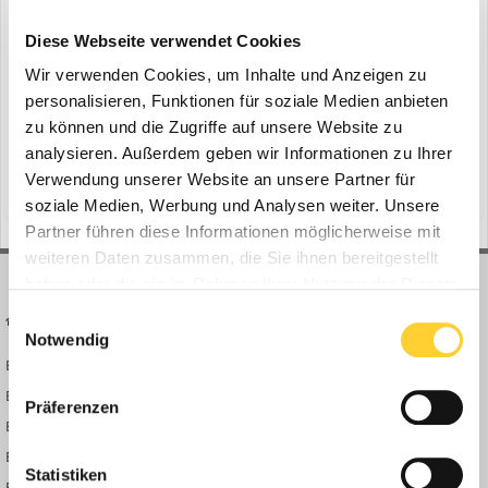
Neue Garten-Range von Metabo
ein Thema erstellte Bauforum24 in
News aus der
Diese Webseite verwendet Cookies
Baumaschinen Industrie
Wir verwenden Cookies, um Inhalte und Anzeigen zu
Nürtingen, 12.01.2021 - „Unsere Akku-Heckenscheren sind sehr
personalisieren, Funktionen für soziale Medien anbieten
gefragt und schneiden in Herstellervergleichen immer wieder als
zu können und die Zugriffe auf unsere Website zu
Testsieger ab. Das haben wir zum Anlass genommen, unser
analysieren. Außerdem geben wir Informationen zu Ihrer
12. Januar 2021
Sortiment im Garten-Bereich zu erweitern“, sagt Metabo
Verwendung unserer Website an unsere Partner für
(und 17 weitere)
bauforum24
maschinen
Produktmanagerin Carina Frank. Im Februar 2021 bringt der
soziale Medien, Werbung und Analysen weiter. Unsere
Nürtin...
Partner führen diese Informationen möglicherweise mit
weiteren Daten zusammen, die Sie ihnen bereitgestellt
haben oder die sie im Rahmen Ihrer Nutzung der Dienste
gesammelt haben.
Einwilligungsauswahl
BAUFORUM24
FORUM LINKS
Notwendig
Bauforum24 News
Registrieren
Bauforum24 TV
Anmelden
Präferenzen
BF24 Mediathek
Passwort vergessen?
BF24 Fotostrecken
Neue Themen
Statistiken
Bauforum Shop
Forenübersicht