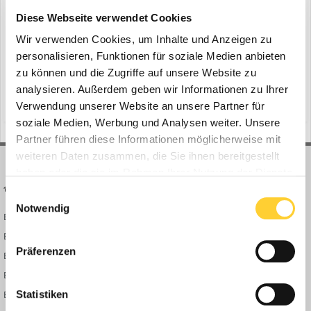
ein Thema erstellte Bauforum24 in
News aus der
Diese Webseite verwendet Cookies
Baumaschinen Industrie
Wir verwenden Cookies, um Inhalte und Anzeigen zu
Ludwigshafen - PERI UP Cladding ist das jüngste Kind der PERI UP
personalisieren, Funktionen für soziale Medien anbieten
Familie. Bei der BASF in Ludwigshafen ergänzte eine Cladding
zu können und die Zugriffe auf unsere Website zu
Schutzwand die umfassende PERI UP Gerüstlösung beim Bau eines
10. Dezember 2024
neuen Tanklagers. Bauforum24 Artikel (05.07.2024): PERI
analysieren. Außerdem geben wir Informationen zu Ihrer
(und 6 weitere)
gerüstlösung
ludwigshafen
Brückenbauprojekt Zwei 60 m lange, isolie...
Verwendung unserer Website an unsere Partner für
soziale Medien, Werbung und Analysen weiter. Unsere
Partner führen diese Informationen möglicherweise mit
weiteren Daten zusammen, die Sie ihnen bereitgestellt
haben oder die sie im Rahmen Ihrer Nutzung der Dienste
BAUFORUM24
FORUM LINKS
gesammelt haben.
Einwilligungsauswahl
Notwendig
Bauforum24 News
Registrieren
Bauforum24 TV
Anmelden
Präferenzen
BF24 Mediathek
Passwort vergessen?
BF24 Fotostrecken
Neue Themen
Bauforum Shop
Forenübersicht
Statistiken