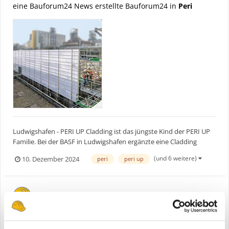
eine Bauforum24 News erstellte Bauforum24 in
Peri
Ludwigshafen - PERI UP Cladding ist das jüngste Kind der PERI UP
Familie. Bei der BASF in Ludwigshafen ergänzte eine Cladding
Schutzwand die umfassende PERI UP Gerüstlösung beim Bau eines
(und 6 weitere)
10. Dezember 2024
peri
peri up
neuen Tanklagers. Bauforum24 Artikel (05.07.2024): PERI
Brückenbauprojekt Zwei 60 m lange, isolie...
PERI UP Cladding