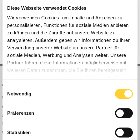
ein Thema erstellte Bauforum24 in
Bauforum24
Diese Webseite verwendet Cookies
Mediathek
Wir verwenden Cookies, um Inhalte und Anzeigen zu
Nur Klicks für Kohle? Was wirklich hinter der Geld-Druckmaschine
personalisieren, Funktionen für soziale Medien anbieten
Let's Bastel steckt! ► Bauforum24 TV Youtube Kanal Hier geht's
zu können und die Zugriffe auf unsere Website zu
zum vollständigen Beitrag
10. November 2022
analysieren. Außerdem geben wir Informationen zu Ihrer
(und 7 weitere)
letsbastel
youtube
Verwendung unserer Website an unsere Partner für
soziale Medien, Werbung und Analysen weiter. Unsere
Partner führen diese Informationen möglicherweise mit
weiteren Daten zusammen, die Sie ihnen bereitgestellt
haben oder die sie im Rahmen Ihrer Nutzung der Dienste
BAUFORUM24
FORUM LINKS
gesammelt haben.
Einwilligungsauswahl
Notwendig
Bauforum24 News
Registrieren
Bauforum24 TV
Anmelden
Präferenzen
BF24 Mediathek
Passwort vergessen?
BF24 Fotostrecken
Neue Themen
Bauforum Shop
Forenübersicht
Statistiken