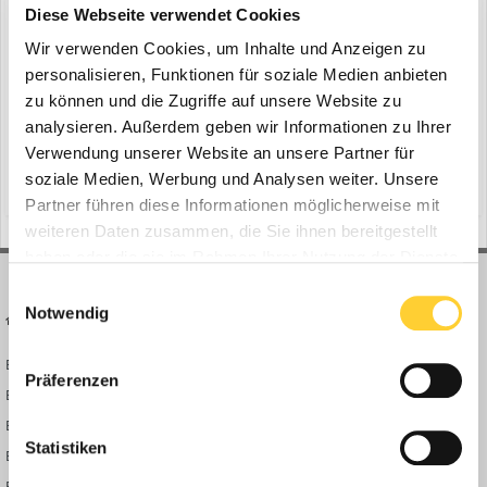
Akku-Ladesteuerungen STIHL CM 10
Diese Webseite verwendet Cookies
ein Thema erstellte Bauforum24 in
News aus der
Wir verwenden Cookies, um Inhalte und Anzeigen zu
Baumaschinen Industrie
personalisieren, Funktionen für soziale Medien anbieten
Waiblingen - Morgens vor der Arbeit sicher zu wissen, dass alle
zu können und die Zugriffe auf unsere Website zu
Akkus über Nacht vollständig geladen und einsatzbereit sind, ist
analysieren. Außerdem geben wir Informationen zu Ihrer
Grundvoraussetzung für Profis und ihre Arbeit. Diese
Verwendung unserer Website an unsere Partner für
11. August 2025
Verlässlichkeit bietet die neue Akku-Ladesteuerungen CM 10 von
soziale Medien, Werbung und Analysen weiter. Unsere
(und 8 weitere)
steckdose
plug & play
STIHL. Die kostengünstige Plug & Play-Lösung wird über...
Partner führen diese Informationen möglicherweise mit
weiteren Daten zusammen, die Sie ihnen bereitgestellt
haben oder die sie im Rahmen Ihrer Nutzung der Dienste
gesammelt haben.
Einwilligungsauswahl
Notwendig
BAUFORUM24
FORUM LINKS
Bauforum24 News
Registrieren
Präferenzen
Bauforum24 TV
Anmelden
BF24 Mediathek
Passwort vergessen?
Statistiken
BF24 Fotostrecken
Neue Themen
Bauforum Shop
Forenübersicht