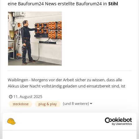
eine Bauforum24 News erstellte Bauforum24 in
Stihl
Waiblingen - Morgens vor der Arbeit sicher zu wissen, dass alle
Akkus über Nacht vollständig geladen und einsatzbereit sind, ist
Grundvoraussetzung für Profis und ihre Arbeit. Diese
11. August 2025
Verlässlichkeit bietet die neue Akku-Ladesteuerungen CM 10 von
(und 8 weitere)
steckdose
plug & play
STIHL. Die kostengünstige Plug & Play-Lösung wird über...